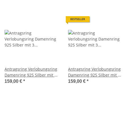
BESTSELLER
Antragsring Verlobungsring
Antragsring Verlobungsring
Damenring 925 Silber mit 3
Damenring 925 Silber mit 3
Diamanten und Lasergravur
Diamanten und Lasergravur
159,00 €
*
159,00 €
*
3EB42
3EB49