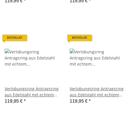
Diamant ELB6D
Diamant ELB7D
119,95 €
*
119,95 €
*
BESTSELLER
BESTSELLER
Verlobungsring Antragsring
Verlobungsring Antragsring
aus Edelstahl mit echtem
aus Edelstahl mit echtem
Diamant ELB8D
Diamant ELB9D
119,95 €
*
119,95 €
*