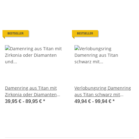
3EB100
BESTSELLER
BESTSELLER
Damenring aus Titan mit
Verlobungsring Damenring
Zirkonia oder Diamanten
aus Titan schwarz mit
und Lasergravur TB19
Lasergravur H172
39,95 € -
89,95 €
*
49,94 € -
99,94 €
*