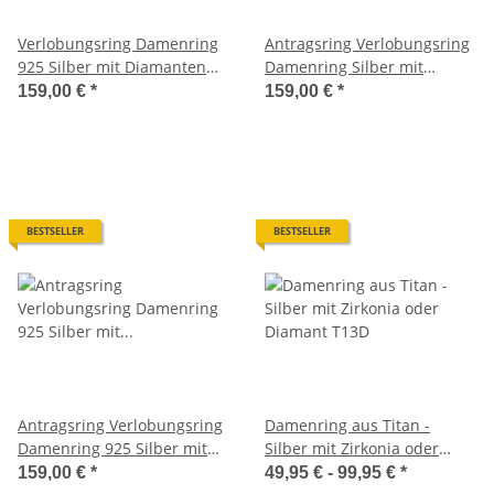
Verlobungsring Damenring
Antragsring Verlobungsring
925 Silber mit Diamanten
Damenring Silber mit
und Gravur 3EB92
Diamanten und Gravur
159,00 €
*
159,00 €
*
3EB98
BESTSELLER
BESTSELLER
Antragsring Verlobungsring
Damenring aus Titan -
Damenring 925 Silber mit
Silber mit Zirkonia oder
Diamanten und Gravur
Diamant T13D
159,00 €
*
49,95 € -
99,95 €
*