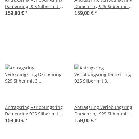
Damenring 925 Silber mit 3
Damenring 925 Silber mit 3
Diamanten und Lasergravur
Diamanten und Lasergravur
159,00 €
*
159,00 €
*
3EB05
1EB36
Antragsring Verlobungsring
Antragsring Verlobungsring
Damenring 925 Silber mit 3
Damenring 925 Silber mit 3
Diamanten und Lasergravur
Diamanten und Lasergravur
159,00 €
*
159,00 €
*
3EB37
3EB39