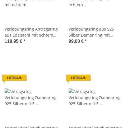
Verlobungsring Antragsring
Verlobungsring aus 925
aus Edelstahl mit echtem
Silber Damenring mit
Diamant ELB12D
echtem Diamant und Gravur
119,95 €
*
99,00 €
*
SDB43
BESTSELLER
BESTSELLER
Antragsring Verlobungsring
Antragsring Verlobungsring