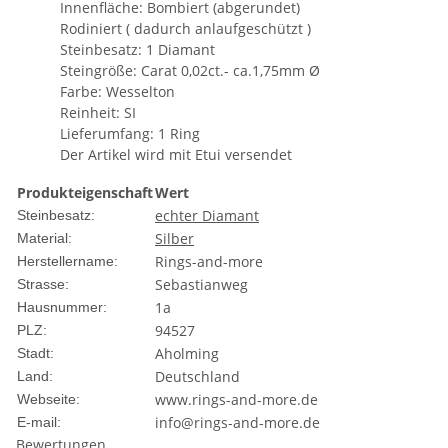
Innenfläche: Bombiert (abgerundet)
Rodiniert ( dadurch anlaufgeschützt )
Steinbesatz: 1 Diamant
Steingröße: Carat 0,02ct.- ca.1,75mm Ø
Farbe: Wesselton
Reinheit: SI
Lieferumfang: 1 Ring
Der Artikel wird mit Etui versendet
Produkteigenschaft
Wert
echter Diamant
Steinbesatz:
Silber
Material:
Rings-and-more
Herstellername:
Sebastianweg
Strasse:
1a
Hausnummer:
94527
PLZ:
Aholming
Stadt:
Deutschland
Land:
www.rings-and-more.de
Webseite:
info@rings-and-more.de
E-mail:
Bewertungen