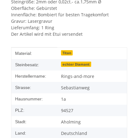
Steingröße: 2mm oder 0,02ct.- ca.1,75mm Ø
Oberfläche: Gebürstet
Innenfläche: Bombiert für besten Tragekomfort
Gravur: Lasergravur
Lieferumfang: 1 Ring
Der Artikel wird mit Etui versendet
Produkteigenschaft
Wert
Titan
Material:
echter Diamant
Steinbesatz:
Rings-and-more
Herstellername:
Sebastianweg
Strasse:
1a
Hausnummer:
94527
PLZ:
Aholming
Stadt:
Deutschland
Land: