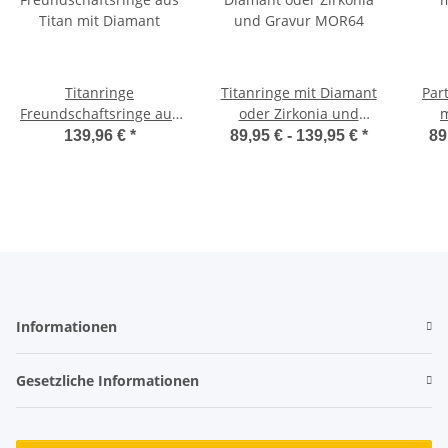
Titanringe
Titanringe mit Diamant
Par
Freundschaftsringe aus
oder Zirkonia und
m
Titan mit Diamant
Gravur MOR64
139,96 €
*
89,95 € -
139,95 €
*
89
L
Informationen
Gesetzliche Informationen