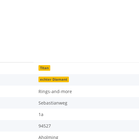
Titan
echter Diamant
Rings-and-more
Sebastianweg
1a
94527
Aholming