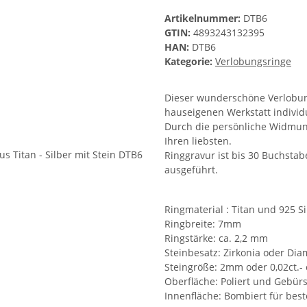
Artikelnummer:
DTB6
GTIN:
4893243132395
HAN:
DTB6
Kategorie:
Verlobungsringe
Dieser wunderschöne Verlobung
hauseigenen Werkstatt individue
Durch die persönliche Widmung
Ihren liebsten.
Ringgravur ist bis 30 Buchstab
ausgeführt.
Ringmaterial : Titan und 925 Si
Ringbreite: 7mm
Ringstärke: ca. 2,2 mm
Steinbesatz: Zirkonia oder Di
Steingröße: 2mm oder 0,02ct.-
Oberfläche: Poliert und Gebürs
Innenfläche: Bombiert für bes