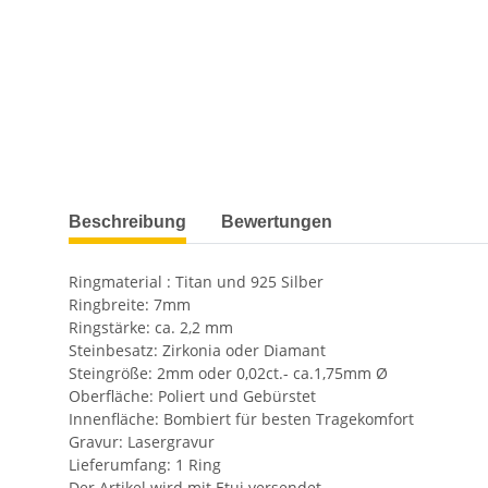
weitere Registerkarten anzeigen
Beschreibung
Bewertungen
Ringmaterial : Titan und 925 Silber
Ringbreite: 7mm
Ringstärke: ca. 2,2 mm
Steinbesatz: Zirkonia oder Diamant
Steingröße: 2mm oder 0,02ct.- ca.1,75mm Ø
Oberfläche: Poliert und Gebürstet
Innenfläche: Bombiert für besten Tragekomfort
Gravur: Lasergravur
Lieferumfang: 1 Ring
Der Artikel wird mit Etui versendet