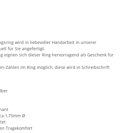
sring wird in liebevoller Handarbeit in unserer
ll für Sie angefertigt.
 eignen sich dieser Ring hervorragend als Geschenk für
en-Zahlen im Ring möglich, diese wird in Schreibschrift
lber
amant
 ca.1,75mm Ø
tet
ten Tragekomfort