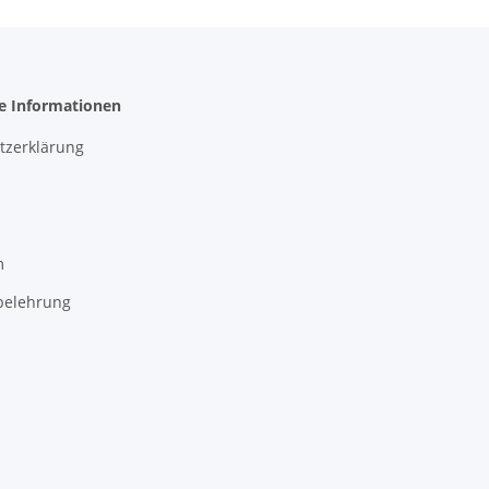
he Informationen
tzerklärung
m
belehrung