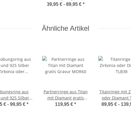
Edelstahl mit Zirkonia
39,95 € -
89,95 €
*
Diamant DEB14
Ähnliche Artikel
obungsring aus
Partnerringe aus Titan
Titanringe mit Z
 und 925 Silber
mit Diamant gratis
oder Diamant 
 Zirkonia oder
Gravur MOR60
5 € -
99,95 €
*
119,95 €
*
89,95 € -
139,
amant DTB16