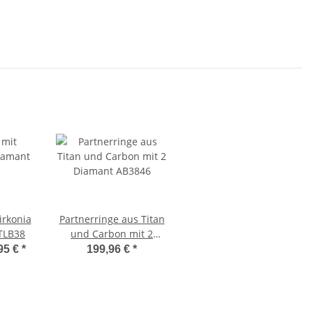
irkonia
Partnerringe aus Titan
TLB38
und Carbon mit 2
Diamant AB3846
95 €
*
199,96 €
*