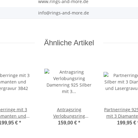
www.rings-and-more.de
info@rings-and-more.de
Ähnliche Artikel
berringe mit 3
Antragsring
Partnerringe 925
amanten und
Verlobungsring
mit 3 Diamant
ergravur 3B42
Damenring 925 Silber
Lasergravur 
199,95 €
*
159,00 €
*
199,95 €
mit 3 Diamanten und
Lasergravur 3EB39