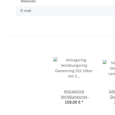
Webseite:
E-mail:
Antragsring
Sil
Verlobungsring
Di
Damenring 925 Silber
Las
159,00 €
*
mit 3 Diamanten und
Lasergravur 3EB37