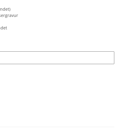
ndet)
sergravur
ndet