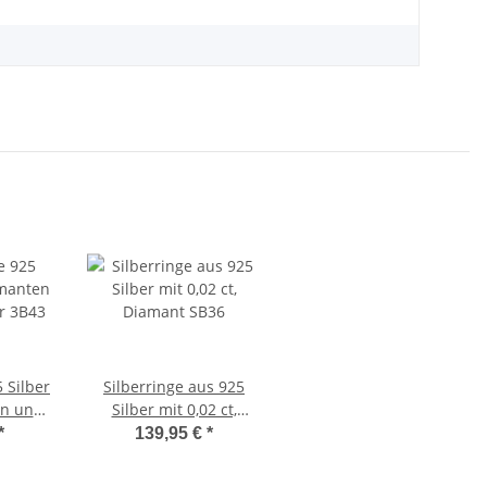
 Silber
Silberringe aus 925
en und
Silber mit 0,02 ct,
3B43
Diamant SB36
*
139,95 €
*