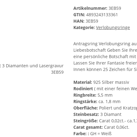
Artikelnummer:
3EB59
GTIN:
4893243133361
HAN:
3EB59
Kategorie:
Verlobungsringe
Antragsring Verlobungsring aus
Liebesbotschaft Geben Sie Ihr
eine persönliche Botschaft mi
Lassen Sie Ihrer Fantasie freie
Innen können 25 Zeichen für S
Material:
925 Silber massiv
Rodiniert
( mit einer feinen W
Ringbreite:
5,5 mm
Ringstärke:
ca. 1,8 mm
Oberfläche:
Poliert und Kratzo
Steinbesatz:
3 Diamant
Steingröße:
Carat 0,02ct.- ca.
Carat gesamt:
Carat 0,06ct.
Farbe: :
GH = Weiß