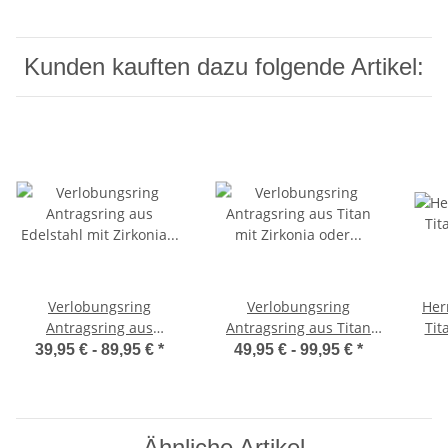
Kunden kauften dazu folgende Artikel:
Verlobungsring
Verlobungsring
Her
Antragsring aus
Antragsring aus Titan
Tit
Edelstahl mit Zirkonia
mit Zirkonia oder
39,95 € -
89,95 €
*
49,95 € -
99,95 €
*
oder Diamant DEB20
Diamant DTB4
Ähnliche Artikel