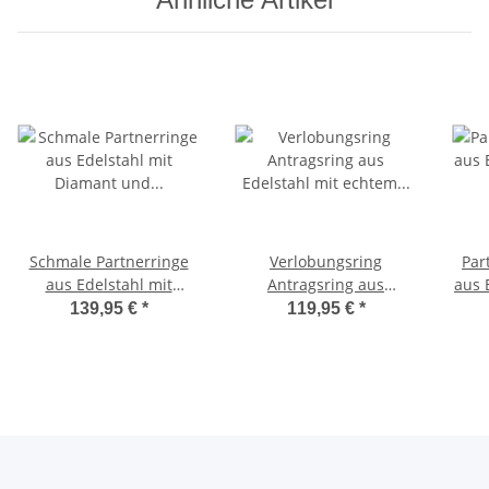
Schmale Partnerringe
Verlobungsring
Par
aus Edelstahl mit
Antragsring aus
aus 
Diamant und
Edelstahl mit echtem
139,95 €
*
119,95 €
*
Lasergravur
Diamant ELB10D
L