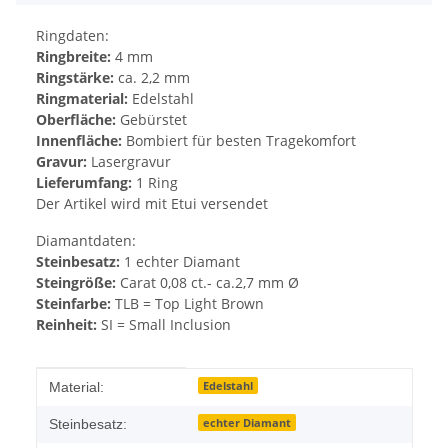
Ringdaten:
Ringbreite:
4 mm
Ringstärke:
ca. 2,2 mm
Ringmaterial:
Edelstahl
Oberfläche:
Gebürstet
Innenfläche:
Bombiert für besten Tragekomfort
Gravur:
Lasergravur
Lieferumfang:
1 Ring
Der Artikel wird mit Etui versendet
Diamantdaten:
Steinbesatz:
1 echter Diamant
Steingröße:
Carat 0,08 ct.- ca.2,7 mm Ø
Steinfarbe:
TLB = Top Light Brown
Reinheit:
SI = Small Inclusion
Produkteigenschaft
Wert
Edelstahl
Material:
echter Diamant
Steinbesatz: