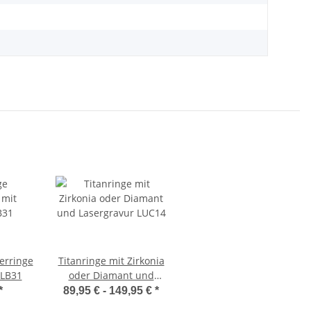
erringe
Titanringe mit Zirkonia
TLB31
oder Diamant und
Lasergravur LUC14
*
89,95 € -
149,95 €
*