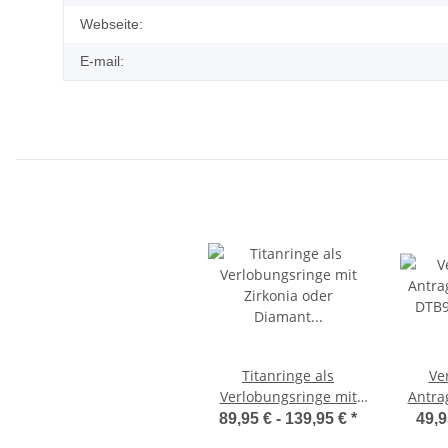
Webseite:
E-mail:
Titanringe als
Ve
Verlobungsringe mit
Antra
Zirkonia oder Diamant
DTB9 m
89,95 € -
139,95 €
*
49,9
TDB17