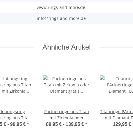
www.rings-and-more.de
info@rings-and-more.de
Ähnliche Artikel
rlobungsring
Partnerringe aus Titan
Titanringe PArtn
gsring aus Titan
mit Zirkonia oder
mit Diamant 
it Zirkonia oder
Diamant gratis Gravur
5 € -
99,95 €
*
89,95 € -
139,95 €
*
129,95 €
Diamant
MOR56