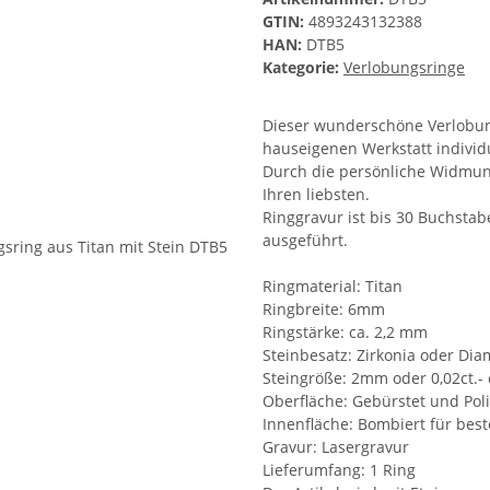
GTIN:
4893243132388
HAN:
DTB5
Kategorie:
Verlobungsringe
Dieser wunderschöne Verlobung
hauseigenen Werkstatt individue
Durch die persönliche Widmung
Ihren liebsten.
Ringgravur ist bis 30 Buchstab
ausgeführt.
Ringmaterial: Titan
Ringbreite: 6mm
Ringstärke: ca. 2,2 mm
Steinbesatz: Zirkonia oder Di
Steingröße: 2mm oder 0,02ct.-
Oberfläche: Gebürstet und Poli
Innenfläche: Bombiert für bes
Gravur: Lasergravur
Lieferumfang: 1 Ring