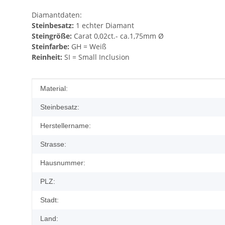
Diamantdaten:
Steinbesatz:
1 echter Diamant
Steingröße:
Carat 0,02ct.- ca.1,75mm Ø
Steinfarbe:
GH = Weiß
Reinheit:
SI = Small Inclusion
Produkteigenschaft
Wert
Material:
Steinbesatz:
Herstellername:
Strasse:
Hausnummer:
PLZ:
Stadt:
Land: