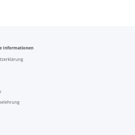
he Informationen
tzerklärung
m
belehrung