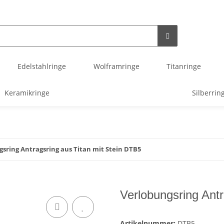
Edelstahlringe
Wolframringe
Titanringe
Keramikringe
Silberrin
sring Antragsring aus Titan mit Stein DTB5
Verlobungsring Antr
Artikelnummer:
DTB5