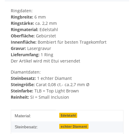
Ringdaten:
Ringbreite:
6 mm
Ringstärke:
ca. 2,2 mm
Ringmaterial:
Edelstahl
Oberfläche:
Gebürstet
Innenfläche:
Bombiert für besten Tragekomfort
Gravur:
Lasergravur
Lieferumfang:
1 Ring
Der Artikel wird mit Etui versendet
Diamantdaten:
Steinbesatz:
1 echter Diamant
Steingröße:
Carat 0,08 ct.- ca.2,7 mm Ø
Steinfarbe:
TLB = Top Light Brown
Reinheit:
SI = Small Inclusion
Produkteigenschaft
Wert
Edelstahl
Material:
echter Diamant
Steinbesatz: