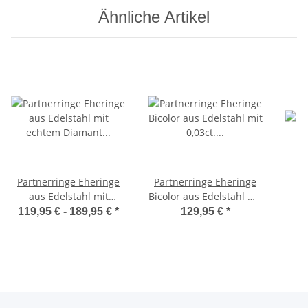
Ähnliche Artikel
Partnerringe Eheringe
Partnerringe Eheringe
aus Edelstahl mit
Bicolor aus Edelstahl mit
echtem Diamant und
0,03ct. Diamant und
119,95 € -
189,95 €
*
129,95 €
*
Lasergravur LUC13
Lasergravur LUC53