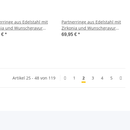
erringe aus Edelstahl mit
Partnerringe aus Edelstahl mit
nia und Wunschgravur
Zirkonia und Wunschgravur
60
AB1766
5 €
*
69,95 €
*
Artikel 25 - 48 von 119
1
2
3
4
5