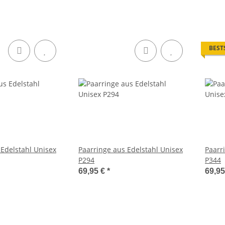
BEST
 Edelstahl Unisex
Paarringe aus Edelstahl Unisex
Paarr
P294
P344
69,95 €
*
69,9