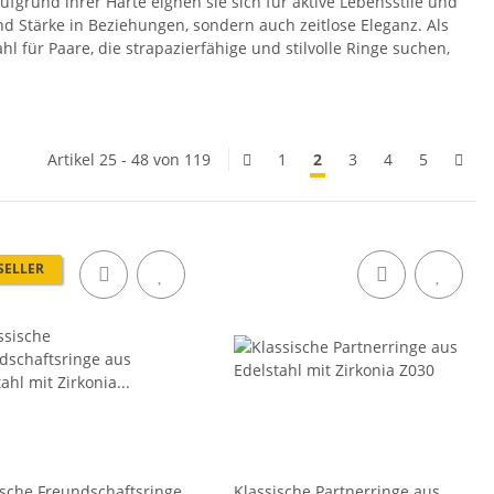
ufgrund ihrer Härte eignen sie sich für aktive Lebensstile und
nd Stärke in Beziehungen, sondern auch zeitlose Eleganz. Als
l für Paare, die strapazierfähige und stilvolle Ringe suchen,
Artikel 25 - 48 von 119
1
2
3
4
5
SELLER
ische Freundschaftsringe
Klassische Partnerringe aus