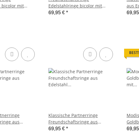
 bicolor mit
Edelstahlringe bicolor mit
aus E
 Wunschgravur
Zirkonia und Wunschgravur
69,95 €
*
69,9
AB3116
BEST
rtnerringe
Klassische Partnerringe
Modis
ringe aus
Freundschaftsringe aus
Goldb
Zirkonia H167
Edelstahl mit Zirkonia M008
mit Z
69,95 €
*
69,9