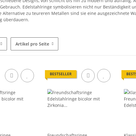
schiedene Designs, von schlicht bis hin zu modern und auffällig. A
 Gebrauch. Edelstahlringe symbolisieren nicht nur Beständigkeit u
 Alternative zu teureren Metallen sind sie eine ausgezeichnete Wah
ag überdauern.
Artikel pro Seite
BESTSELLER
BEST
ringe
Freundschaftsringe
Klass