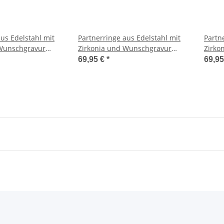
us Edelstahl mit
Partnerringe aus Edelstahl mit
Partn
 Wunschgravur
Zirkonia und Wunschgravur
Zirko
AB1756
AB17
69,95 €
*
69,9