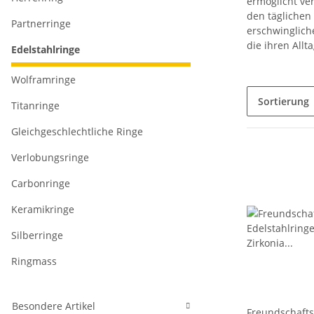
ermöglicht ver
den täglichen
Partnerringe
erschwingliche
die ihren Allt
Edelstahlringe
Wolframringe
Sortierung
Titanringe
Gleichgeschlechtliche Ringe
Verlobungsringe
Carbonringe
Keramikringe
Silberringe
Ringmass
Besondere Artikel
Freundschafts