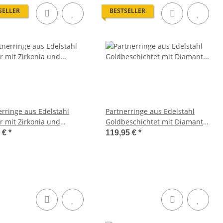
SELLER
BESTSELLER
erringe aus Edelstahl
Partnerringe aus Edelstahl
or mit Zirkonia und
Goldbeschichtet mit Diamant
hgravur AB2840
und Lasergravur MOR30
5 €
*
119,95 €
*