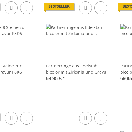
BESTSELLER
BEST
 Steine zur
Partnerringe aus Edelstahl
Partn
Gravur P8K6
bicolor mit Zirkonia und Gravur
bicol
AB1120
Wunsc
69,95 €
*
69,9