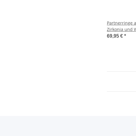
Partnerringe a
Zirkonia und
AB1482
69,95 €
*