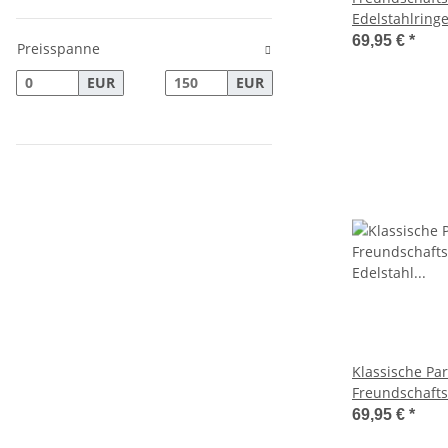
Edelstahlringe
Zirkonia und
69,95 €
*
Preisspanne
AB2442
EUR
EUR
Klassische Pa
Freundschafts
Edelstahl mit 
69,95 €
*