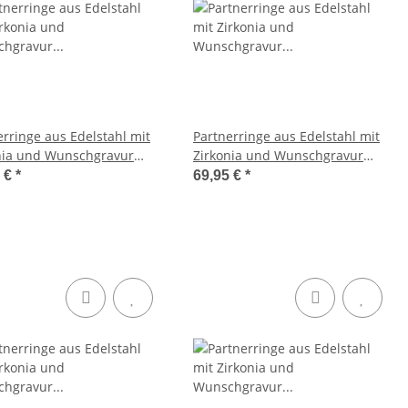
erringe aus Edelstahl mit
Partnerringe aus Edelstahl mit
nia und Wunschgravur
Zirkonia und Wunschgravur
02
AB1006
5 €
*
69,95 €
*