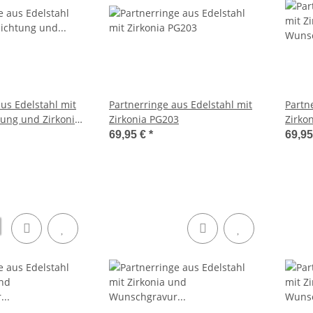
us Edelstahl mit
Partnerringe aus Edelstahl mit
Partn
ung und Zirkonias
Zirkonia PG203
Zirko
AB10
69,95 €
*
69,9