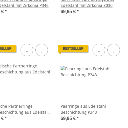
delstahl mit Zirkonia P346
Edelstahl mit Zirkonia Z030
5 €
*
69,95 €
*
SELLER
BESTSELLER
che Partnerringe
Paarringe aus Edelstahl
eschichtung aus Edelstahl
Beschichtung P343
irkonia H131
5 €
*
69,95 €
*