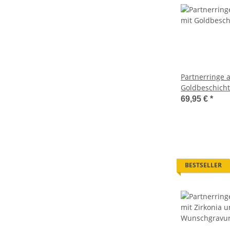
Partnerringe a
Goldbeschicht
P301
69,95 €
*
BESTSELLER