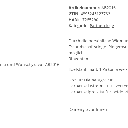
Artikelnummer:
AB2016
GTIN:
4893243123782
HAN:
17265290
Kategorie:
Partnerringe
Durch die persönliche Widmung
Freundschaftsringe. Ringgravu
möglich.
Ringdaten:
Edelstahl, matt, 1 Zirkonia wei
Gravur: Diamantgravur
Der Artikel wird mit Etui verse
Der Artikelpreis ist für beide R
Damengravur Innen
Damengravur Innen