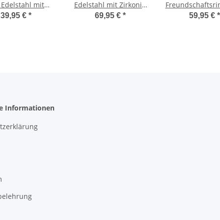
 Edelstahl mit
Edelstahl mit Zirkonia
Freundschaftsri
nias und Gravur
und Wunschgravur
Edelstahl bicol
39,95 €
*
69,95 €
*
59,95 €
*
P084D
AB1756
Zirkonia u
Wunschgravur 
he Informationen
tzerklärung
m
belehrung