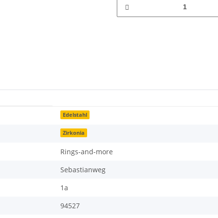
Edelstahl
Zirkonia
Rings-and-more
Sebastianweg
1a
94527