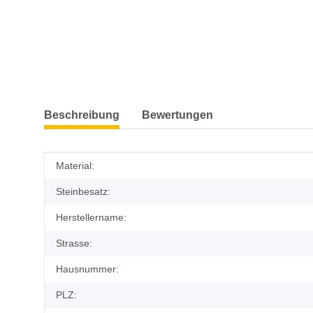
weitere Registerkarten anzeigen
Beschreibung
Bewertungen
Produkteigenschaft
Wert
Material:
Steinbesatz:
Herstellername:
Strasse:
Hausnummer:
PLZ: