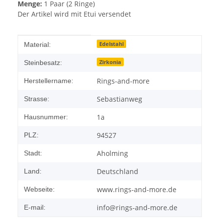
Menge:
1 Paar (2 Ringe)
Der Artikel wird mit Etui versendet
Produkteigenschaft
Wert
Edelstahl
Material:
Zirkonia
Steinbesatz:
Rings-and-more
Herstellername:
Sebastianweg
Strasse:
1a
Hausnummer:
94527
PLZ:
Aholming
Stadt:
Deutschland
Land:
www.rings-and-more.de
Webseite:
info@rings-and-more.de
E-mail: