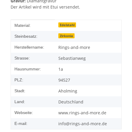
Gravur:
Diamantgravur
Der Artikel wird mit Etui versendet.
Produkteigenschaft
Wert
Edelstahl
Material:
Zirkonia
Steinbesatz:
Rings-and-more
Herstellername:
Sebastianweg
Strasse:
1a
Hausnummer:
94527
PLZ:
Aholming
Stadt:
Deutschland
Land:
www.rings-and-more.de
Webseite:
info@rings-and-more.de
E-mail: