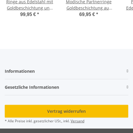
Ringe aus Edelstahl mit
Modische Partnerringe
Goldbeschichtung und
Goldbeschichtung aus
Ede
Zirkonia AB3131
Edelstahl mit Zirkonia
u
99,95 €
*
69,95 €
*
H131
Informationen
Gesetzliche Informationen
Vertrag widerrufen
* Alle Preise inkl. gesetzlicher USt., inkl.
Versand