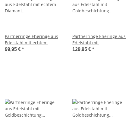
Partnerringe Eheringe aus
Partnerringe Eheringe aus
Edelstahl mit echtem
Edelstahl mit
Diamant und Lasergravur
Goldbeschichtung und
99,95 €
*
129,95 €
*
MOR26
0,03ct. Diamant und
Lasergravur LUC45