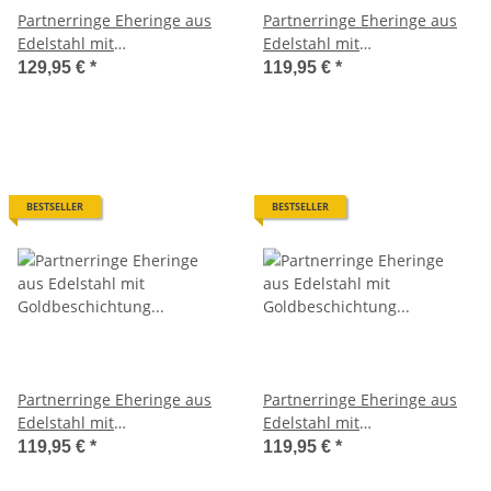
Partnerringe Eheringe aus
Partnerringe Eheringe aus
Edelstahl mit
Edelstahl mit
Goldbeschichtung und
Goldbeschichtung und
129,95 €
*
119,95 €
*
0,03ct. Diamant und
Diamant MOR12
Lasergravur LUC46
BESTSELLER
BESTSELLER
Partnerringe Eheringe aus
Partnerringe Eheringe aus
Edelstahl mit
Edelstahl mit
Goldbeschichtung und
Goldbeschichtung und
119,95 €
*
119,95 €
*
Diamant MOR20
Diamant MOR21