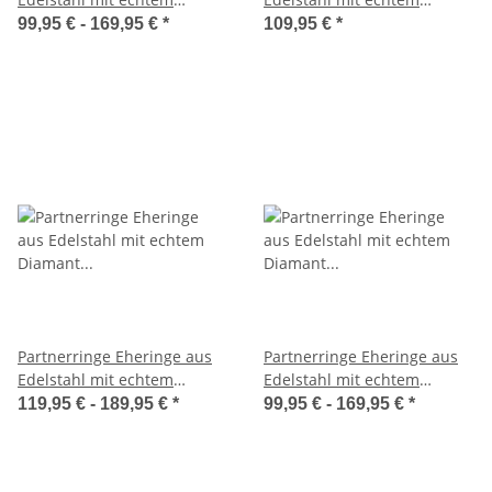
Diamant und Lasergravur
Diamant und Lasergravur
99,95 € -
169,95 €
*
109,95 €
*
LUC9
MOR13
Partnerringe Eheringe aus
Partnerringe Eheringe aus
Edelstahl mit echtem
Edelstahl mit echtem
Diamant und Lasergravur
Diamant und Lasergravur
119,95 € -
189,95 €
*
99,95 € -
169,95 €
*
LUC16
LUC26