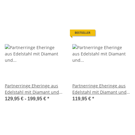
LUC50
LUC51
BESTSELLER
Partnerringe Eheringe aus
Partnerringe Eheringe aus
Edelstahl mit Diamant und
Edelstahl mit Diamant und
Lasergravur LUC4
Lasergravur MOR19
129,95 € -
199,95 €
*
119,95 €
*