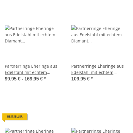
Partnerringe Eheringe aus
Partnerringe Eheringe aus
Edelstahl mit echtem
Edelstahl mit echtem
Diamant und Lasergravur
Diamant und Lasergravur
99,95 € -
169,95 €
*
109,95 €
*
LUC3
MOR16
BESTSELLER