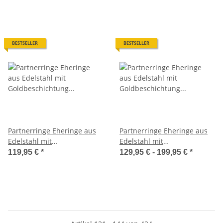
BESTSELLER
BESTSELLER
Partnerringe Eheringe aus
Partnerringe Eheringe aus
Edelstahl mit
Edelstahl mit
Goldbeschichtung und
Goldbeschichtung und
119,95 €
*
129,95 € -
199,95 €
*
Diamant MOR22
echtem Diamant und
Lasergravur LUC12