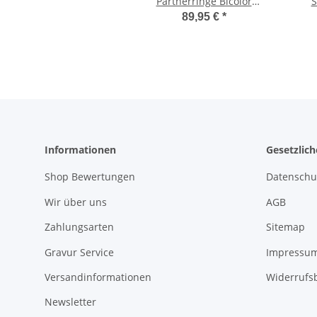
Partnerringe Bicolor
S
mit Lasergravur ORI8
89,95 €
*
Informationen
Gesetzlic
Shop Bewertungen
Datenschu
Wir über uns
AGB
Zahlungsarten
Sitemap
Gravur Service
Impressu
Versandinformationen
Widerrufs
Newsletter