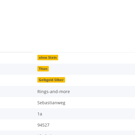
ohne Stein
Titan
Gelbgold Silber
Rings-and-more
Sebastianweg
1a
94527