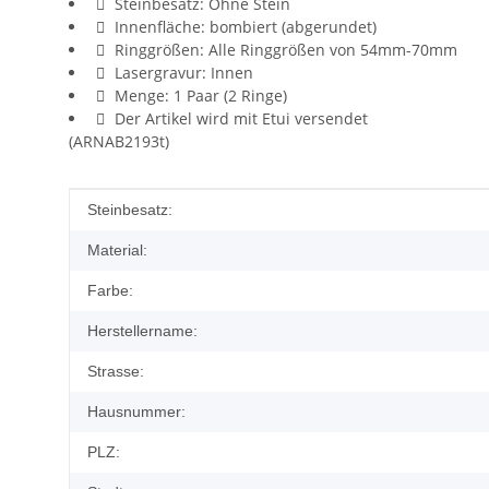
Steinbesatz: Ohne Stein
Innenfläche: bombiert (abgerundet)
Ringgrößen: Alle Ringgrößen von 54mm-70mm
Lasergravur: Innen
Menge: 1 Paar (2 Ringe)
Der Artikel wird mit Etui versendet
(ARNAB2193t)
Produkteigenschaft
Wert
Steinbesatz:
Material:
Farbe:
Herstellername:
Strasse:
Hausnummer:
PLZ: