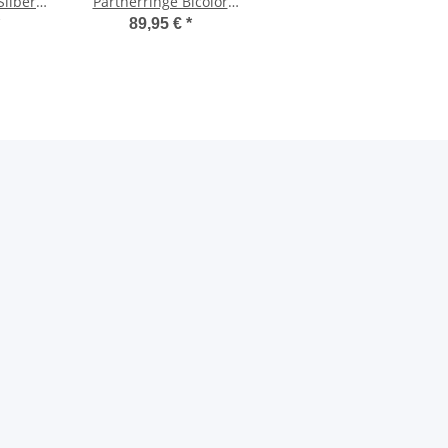
Silber
Partnerringe Bicolor
TE12
mit Lasergravur ORI6
89,95 €
*