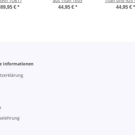
tein TO617
aus Titan TE03
Titan und 925 
mit Gravur 
89,95 €
*
44,95 €
*
44,95 €
*
he Informationen
tzerklärung
m
belehrung