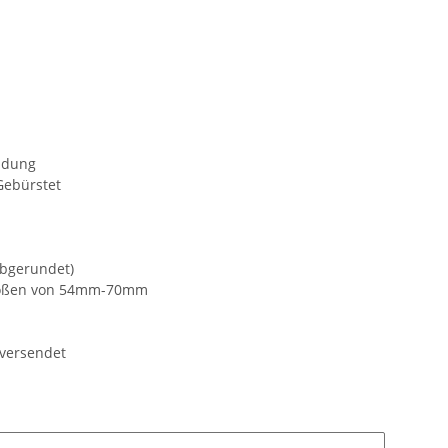
ldung
Gebürstet
abgerundet)
größen von 54mm-70mm
 versendet