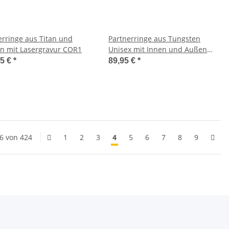
erringe aus Titan und
Partnerringe aus Tungsten
n mit Lasergravur COR1
Unisex mit Innen und Außen
Gravur W757
95 €
*
89,95 €
*
96 von 424
1
2
3
4
5
6
7
8
9