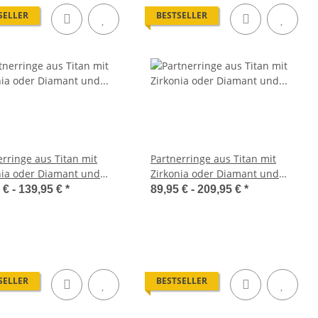
SELLER
BESTSELLER
erringe aus Titan mit
Partnerringe aus Titan mit
nia oder Diamant und
Zirkonia oder Diamant und
ur MOR7
Lasergravur LUC27
 € -
139,95 €
*
89,95 € -
209,95 €
*
SELLER
BESTSELLER