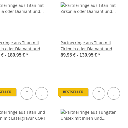
erringe aus Titan mit
Partnerringe aus Titan mit
nia oder Diamant und
Zirkonia oder Diamant und
gravur LUC63
Lasergravur MOR15
 € -
189,95 €
*
89,95 € -
139,95 €
*
SELLER
BESTSELLER