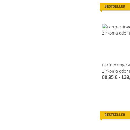
BESTSELLER
Partnerringe a
Zirkonia oder 
Gravur MOR5
89,95 € -
139
BESTSELLER