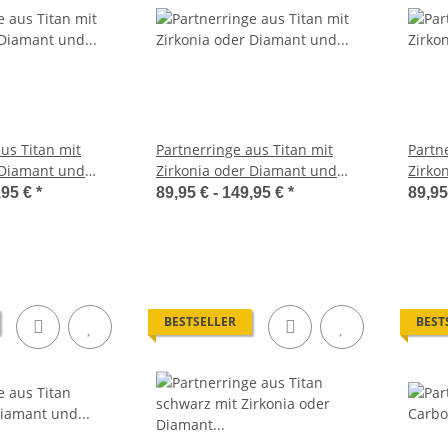
us Titan mit
Partnerringe aus Titan mit
Partn
 Diamant und
Zirkonia oder Diamant und
Zirko
LUC32
Lasergravur LUC56
Laser
,95 €
*
89,95 € -
149,95 €
*
89,95
BESTSELLER
BEST