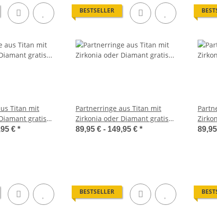
BESTSELLER
BEST
us Titan mit
Partnerringe aus Titan mit
Partn
Diamant gratis
Zirkonia oder Diamant gratis
Zirko
6
Gravur MOR66
Grav
,95 €
*
89,95 € -
149,95 €
*
89,95
BESTSELLER
BEST