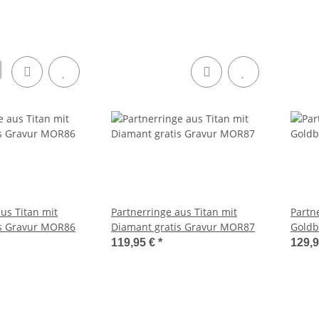
us Titan mit
Partnerringe aus Titan mit
Partn
is Gravur MOR86
Diamant gratis Gravur MOR87
Goldb
Diama
119,95 €
*
129,