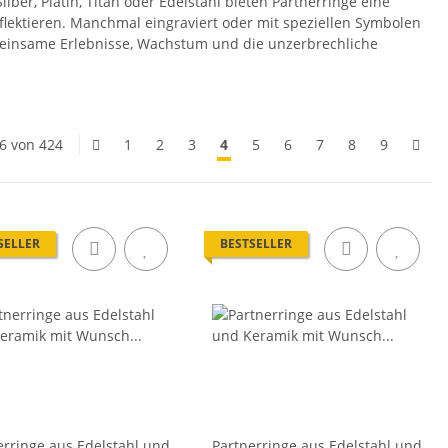
lber, Platin, Titan oder Edelstahl bieten Partnerringe eine
eflektieren. Manchmal eingraviert oder mit speziellen Symbolen
gemeinsame Erlebnisse, Wachstum und die unzerbrechliche
96 von 424
1
2
3
4
5
6
7
8
9
SELLER
BESTSELLER
erringe aus Edelstahl und
Partnerringe aus Edelstahl und