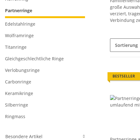
Familienverhäl
große Auswahl,
Partnerringe
verziert, tra
Verbindung zw
Edelstahlringe
Wolframringe
Sortierung
Titanringe
Gleichgeschlechtliche Ringe
Verlobungsringe
BESTSELLER
Carbonringe
Keramikringe
Silberringe
Ringmass
Besondere Artikel
Partnerringe 