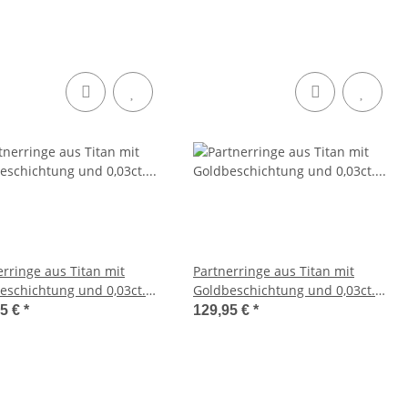
erringe aus Titan mit
Partnerringe aus Titan mit
eschichtung und 0,03ct.
Goldbeschichtung und 0,03ct.
nt Lasergravur LUC68
Diamant Lasergravur LUC69
95 €
*
129,95 €
*