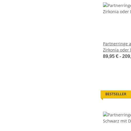
Partnerringe a
Zirkonia oder
Lasergravur 
89,95 € -
209
BESTSELLER