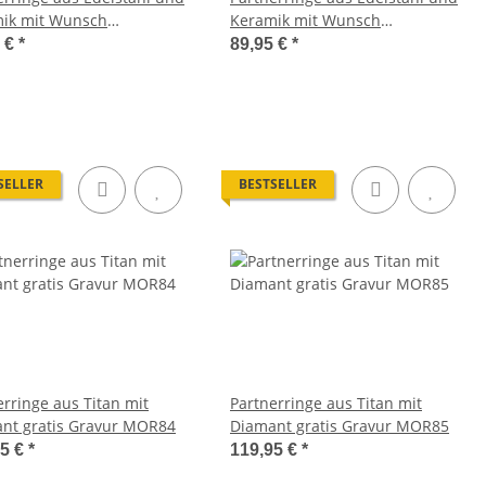
ik mit Wunsch
Keramik mit Wunsch
gravur AB2846
Lasergravur AB2848
5 €
*
89,95 €
*
SELLER
BESTSELLER
erringe aus Titan mit
Partnerringe aus Titan mit
nt gratis Gravur MOR84
Diamant gratis Gravur MOR85
95 €
*
119,95 €
*