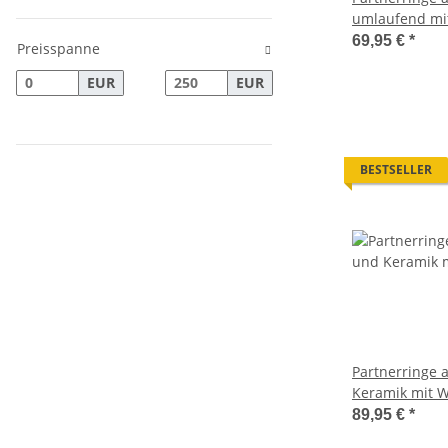
umlaufend mit
69,95 €
*
Preisspanne
EUR
EUR
BESTSELLER
Partnerringe 
Keramik mit 
Lasergravur 
89,95 €
*