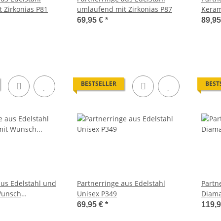
 Zirkonias P81
umlaufend mit Zirkonias P87
Keram
Laser
69,95 €
*
89,9
BESTSELLER
BEST
aus Edelstahl und
Partnerringe aus Edelstahl
Partn
Wunsch
Unisex P349
Diama
AB3048
69,95 €
*
119,