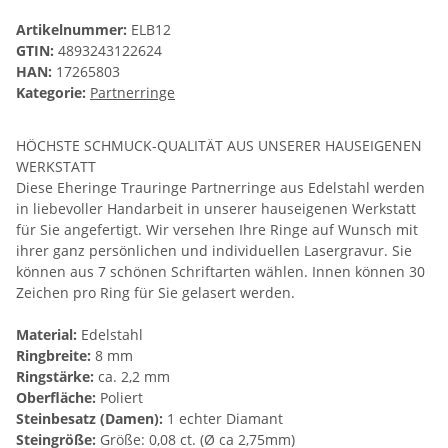
Artikelnummer:
ELB12
GTIN:
4893243122624
HAN:
17265803
Kategorie:
Partnerringe
HÖCHSTE SCHMUCK-QUALITÄT AUS UNSERER HAUSEIGENEN
WERKSTATT
Diese Eheringe Trauringe Partnerringe aus Edelstahl werden
in liebevoller Handarbeit in unserer hauseigenen Werkstatt
für Sie angefertigt. Wir versehen Ihre Ringe auf Wunsch mit
ihrer ganz persönlichen und individuellen Lasergravur. Sie
können aus 7 schönen Schriftarten wählen. Innen können 30
Zeichen pro Ring für Sie gelasert werden.
Material:
Edelstahl
Ringbreite:
8 mm
Ringstärke:
ca. 2,2 mm
Oberfläche:
Poliert
Steinbesatz (Damen):
1 echter Diamant
Steingröße:
Größe: 0,08 ct. (Ø ca 2,75mm)