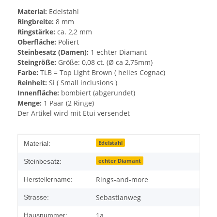
Material:
Edelstahl
Ringbreite:
8 mm
Ringstärke:
ca. 2,2 mm
Oberfläche:
Poliert
Steinbesatz (Damen):
1 echter Diamant
Steingröße:
Größe: 0,08 ct. (Ø ca 2,75mm)
Farbe:
TLB = Top Light Brown ( helles Cognac)
Reinheit:
Si ( Small inclusions )
Innenfläche:
bombiert (abgerundet)
Menge:
1 Paar (2 Ringe)
Der Artikel wird mit Etui versendet
Produkteigenschaft
Wert
Edelstahl
Material:
echter Diamant
Steinbesatz:
Rings-and-more
Herstellername:
Sebastianweg
Strasse:
1a
Hausnummer: