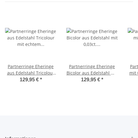
Partnerringe Eheringe
Partnerringe Eheringe
Par
aus Edelstahl Tricolour
Bicolor aus Edelstahl mit
mit 
mit echtem 0,03ct.
0,03ct. Diamant und
L
129,95 €
*
129,95 €
*
Diamant und
Lasergravur LUC36
Lasergravur LUC11