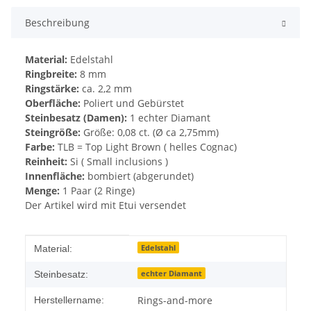
Beschreibung
Material:
Edelstahl
Ringbreite:
8 mm
Ringstärke:
ca. 2,2 mm
Oberfläche:
Poliert und Gebürstet
Steinbesatz (Damen):
1 echter Diamant
Steingröße:
Größe: 0,08 ct. (Ø ca 2,75mm)
Farbe:
TLB = Top Light Brown ( helles Cognac)
Reinheit:
Si ( Small inclusions )
Innenfläche:
bombiert (abgerundet)
Menge:
1 Paar (2 Ringe)
Der Artikel wird mit Etui versendet
Produkteigenschaft
Wert
Edelstahl
Material:
echter Diamant
Steinbesatz:
Rings-and-more
Herstellername: