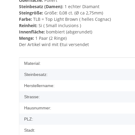
Oberfläche:
Poliert
Steinbesatz (Damen):
1 echter Diamant
Steingröße:
Größe: 0,08 ct. (Ø ca 2,75mm)
Farbe:
TLB = Top Light Brown ( helles Cognac)
Reinheit:
Si ( Small inclusions )
Innenfläche:
bombiert (abgerundet)
Menge:
1 Paar (2 Ringe)
Der Artikel wird mit Etui versendet
Produkteigenschaft
Wert
Material:
Steinbesatz:
Herstellername:
Strasse:
Hausnummer:
PLZ:
Stadt: