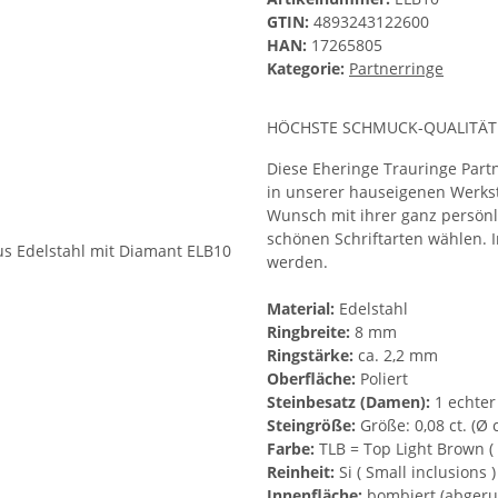
GTIN:
4893243122600
HAN:
17265805
Kategorie:
Partnerringe
HÖCHSTE SCHMUCK-QUALITÄT
Diese Eheringe Trauringe Partn
in unserer hauseigenen Werksta
Wunsch mit ihrer ganz persönl
schönen Schriftarten wählen. I
werden.
Material:
Edelstahl
Ringbreite:
8 mm
Ringstärke:
ca. 2,2 mm
Oberfläche:
Poliert
Steinbesatz (Damen):
1 echter
Steingröße:
Größe: 0,08 ct. (Ø
Farbe:
TLB = Top Light Brown (
Reinheit:
Si ( Small inclusions )
Innenfläche:
bombiert (abgeru