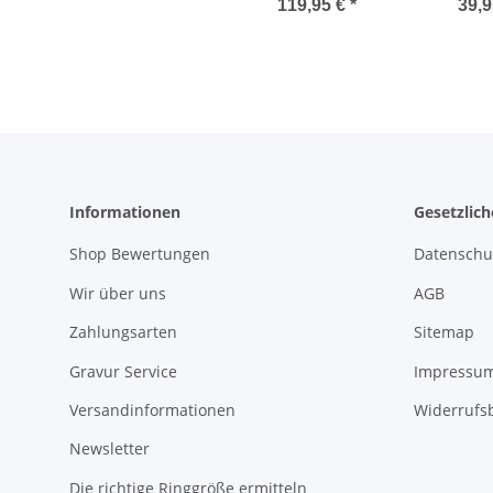
Edelstahl mit Diamant
Edelst
119,95 €
*
39,9
und Lasergravur B347
oder
Informationen
Gesetzlic
Shop Bewertungen
Datenschu
Wir über uns
AGB
Zahlungsarten
Sitemap
Gravur Service
Impressu
Versandinformationen
Widerrufs
Newsletter
Die richtige Ringgröße ermitteln