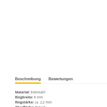
weitere Registerkarten anzeigen
Beschreibung
Bewertungen
Material:
Edelstahl
Ringbreite:
8 mm
Ringstärke:
ca. 2,2 mm