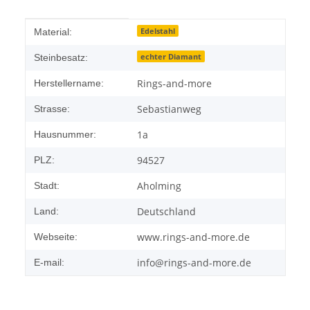
Produkteigenschaft
Wert
Edelstahl
Material:
echter Diamant
Steinbesatz:
Rings-and-more
Herstellername:
Sebastianweg
Strasse:
1a
Hausnummer:
94527
PLZ:
Aholming
Stadt:
Deutschland
Land:
www.rings-and-more.de
Webseite:
info@rings-and-more.de
E-mail: