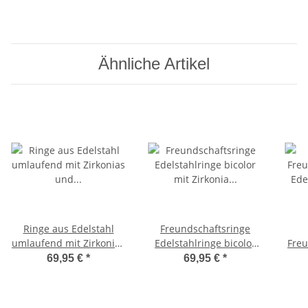
Ähnliche Artikel
Ringe aus Edelstahl
Freundschaftsringe
umlaufend mit Zirkonias
Edelstahlringe bicolor
Freu
und persönlicher Gravur
mit Zirkonia und
Ed
69,95 €
*
69,95 €
*
M063
Wunschgravur AB2442
Wun