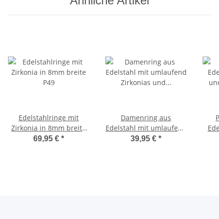
Ähnliche Artikel
Edelstahlringe mit
Damenring aus
Zirkonia in 8mm breite
Edelstahl mit umlaufend
Ede
P49
Zirkonias und Gravur
u
69,95 €
*
39,95 €
*
P079D