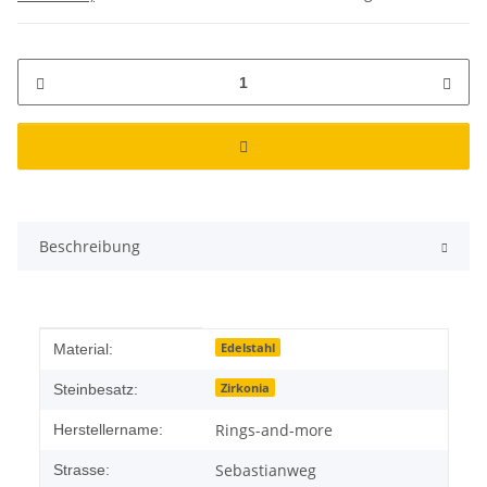
Beschreibung
Produkteigenschaft
Wert
Edelstahl
Material:
Zirkonia
Steinbesatz:
Rings-and-more
Herstellername:
Sebastianweg
Strasse: