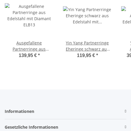
Ausgefallene
Yin Yang Partnerringe
Partnerringe aus
Eheringe schwarz aus
Edelstahl mit Diamant
Edelstahl mit echtem
Ede
139,95 €
*
119,95 €
*
39
ELB13
Diamant und
od
Lasergravur MOR6
Informationen
Gesetzliche Informationen