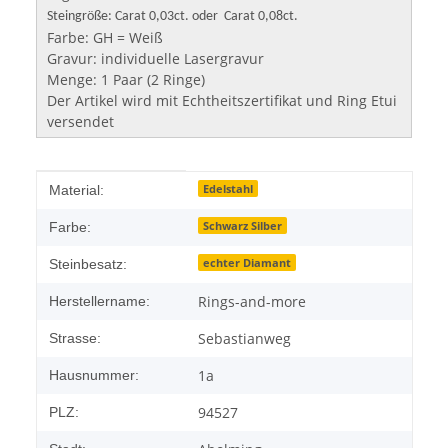
Steingröße: Carat 0,03ct. oder Carat 0,08ct.
Farbe: GH = Weiß
Gravur: individuelle Lasergravur
Menge: 1 Paar (2 Ringe)
Der Artikel wird mit Echtheitszertifikat und Ring Etui
versendet
Produkteigenschaft
Wert
Edelstahl
Material:
Schwarz Silber
Farbe:
echter Diamant
Steinbesatz:
Rings-and-more
Herstellername:
Sebastianweg
Strasse:
1a
Hausnummer:
94527
PLZ: