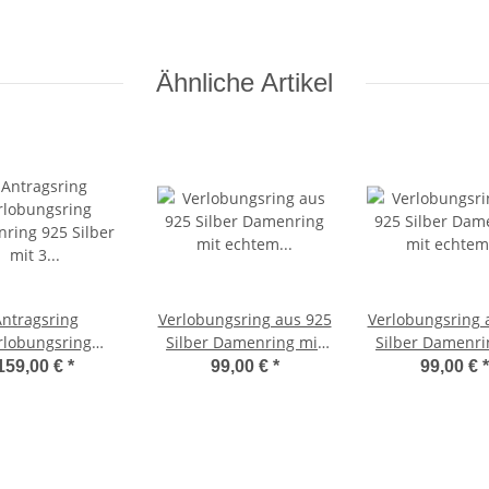
Ähnliche Artikel
ntragsring
Verlobungsring aus 925
Verlobungsring 
rlobungsring
Silber Damenring mit
Silber Damenri
ring 925 Silber
echtem Diamant und
echtem Diamant u
159,00 €
*
99,00 €
*
99,00 €
*
 Diamanten und
Gravur SDB05
Gravur SDB
rgravur 3EB80