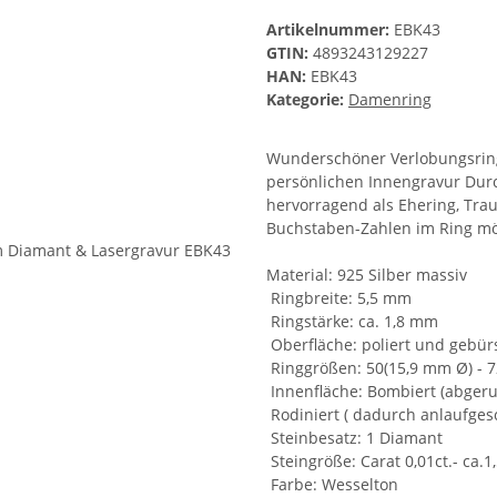
Artikelnummer:
EBK43
GTIN:
4893243129227
HAN:
EBK43
Kategorie:
Damenring
Wunderschöner Verlobungsring
persönlichen Innengravur Durc
hervorragend als Ehering, Trau
Buchstaben-Zahlen im Ring mögl
Material: 925 Silber massiv
Ringbreite: 5,5 mm
Ringstärke: ca. 1,8 mm
Oberfläche: poliert und gebür
Ringgrößen: 50(15,9 mm Ø) - 
Innenfläche: Bombiert (abger
Rodiniert ( dadurch anlaufgesc
Steinbesatz: 1 Diamant
Steingröße: Carat 0,01ct.- ca.
Farbe: Wesselton