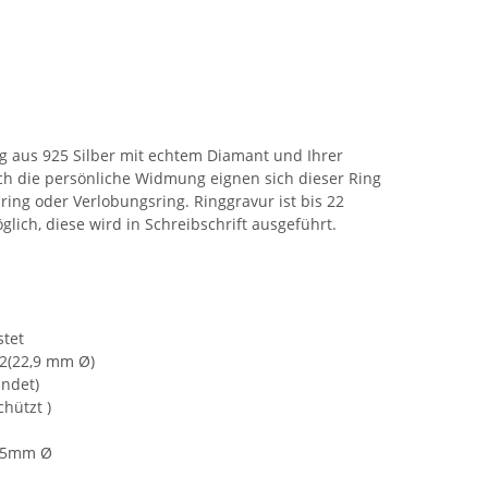
 aus 925 Silber mit echtem Diamant und Ihrer
h die persönliche Widmung eignen sich dieser Ring
ring oder Verlobungsring. Ringgravur ist bis 22
ich, diese wird in Schreibschrift ausgeführt.
stet
72(22,9 mm Ø)
undet)
hützt )
1,5mm Ø