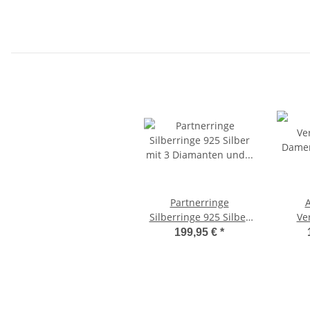
Partnerringe
A
Silberringe 925 Silber
Ve
mit 3 Diamanten und
Damen
199,95 €
*
Lasergravur 3B59
mit 3
Lase