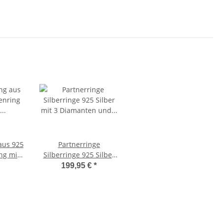
aus 925
Partnerringe
ng mit
Silberringe 925 Silber
nd
mit 3 Diamanten und
199,95 €
*
43
Lasergravur 3B80