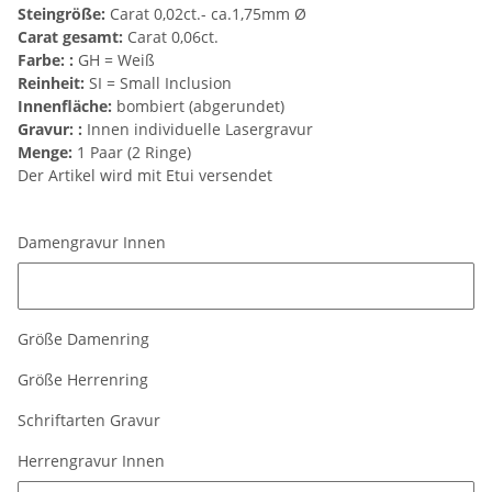
Steingröße:
Carat 0,02ct.- ca.1,75mm Ø
Carat gesamt:
Carat 0,06ct.
Farbe: :
GH = Weiß
Reinheit:
SI = Small Inclusion
Innenfläche:
bombiert (abgerundet)
Gravur: :
Innen individuelle Lasergravur
Menge:
1 Paar (2 Ringe)
Der Artikel wird mit Etui versendet
Damengravur Innen
Damengravur Innen
Größe Damenring
Größe Herrenring
Schriftarten Gravur
Herrengravur Innen
Herrengravur Innen