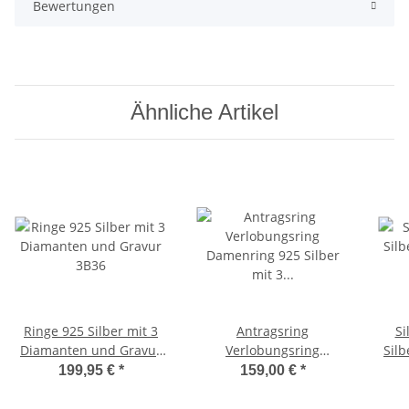
Bewertungen
Ähnliche Artikel
Ringe 925 Silber mit 3
Antragsring
Si
Diamanten und Gravur
Verlobungsring
Sil
3B36
Damenring 925 Silber
und
199,95 €
*
159,00 €
*
mit 3 Diamanten und
Lasergravur 1EB36