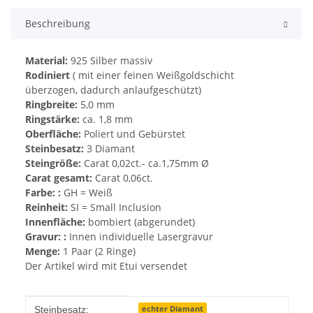
Beschreibung
Material:
925 Silber massiv
Rodiniert
( mit einer feinen Weißgoldschicht
überzogen, dadurch anlaufgeschützt)
Ringbreite:
5,0 mm
Ringstärke:
ca. 1,8 mm
Oberfläche:
Poliert und Gebürstet
Steinbesatz:
3 Diamant
Steingröße:
Carat 0,02ct.- ca.1,75mm Ø
Carat gesamt:
Carat 0,06ct.
Farbe: :
GH = Weiß
Reinheit:
SI = Small Inclusion
Innenfläche:
bombiert (abgerundet)
Gravur: :
Innen individuelle Lasergravur
Menge:
1 Paar (2 Ringe)
Der Artikel wird mit Etui versendet
Produkteigenschaft
Wert
echter Diamant
Steinbesatz: