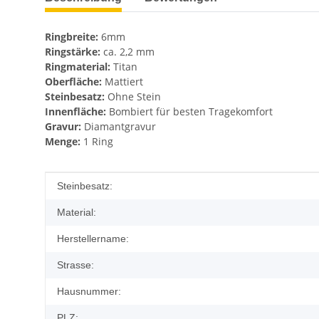
Ringbreite:
6mm
Ringstärke:
ca. 2,2 mm
Ringmaterial:
Titan
Oberfläche:
Mattiert
Steinbesatz:
Ohne Stein
Innenfläche:
Bombiert für besten Tragekomfort
Gravur:
Diamantgravur
Menge:
1 Ring
Produkteigenschaft
Wert
Steinbesatz:
Material:
Herstellername:
Strasse:
Hausnummer:
PLZ: