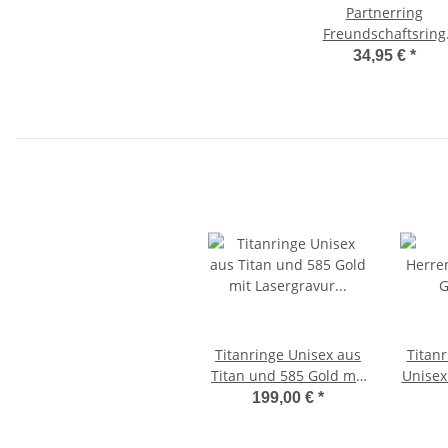
Partnerring
Freundschaftsring
Unisex aus Edelstah
34,95 €
*
mit Gravur
Titanringe Unisex aus
Titan
Titan und 585 Gold mit
Unisex
Lasergravur TG173
199,00 €
*