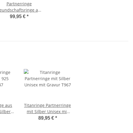
Partnerringe
eundschaftsringe aus
Edelstahl mit echtem
99,95 €
*
Diamant und
Lasergravur
ge aus
Titanringe Partnerringe
Silber
mit Silber Unisex mit
Gravur T967
89,95 €
*