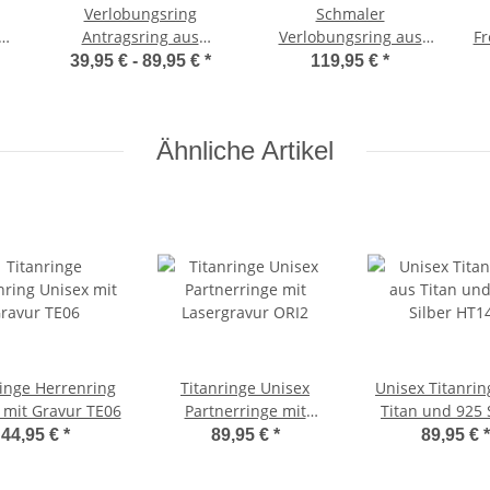
Verlobungsring
Schmaler
Antragsring aus
Verlobungsring aus
Fr
l
Edelstahl mit Zirkonia
Edelstahl mit echtem
39,95 € -
89,95 €
*
119,95 €
*
oder Diamant DEB20
Diamant ELB6D
Ähnliche Artikel
ringe Herrenring
Titanringe Unisex
Unisex Titanrin
 mit Gravur TE06
Partnerringe mit
Titan und 925 
Lasergravur ORI2
HT147
44,95 €
*
89,95 €
*
89,95 €
*