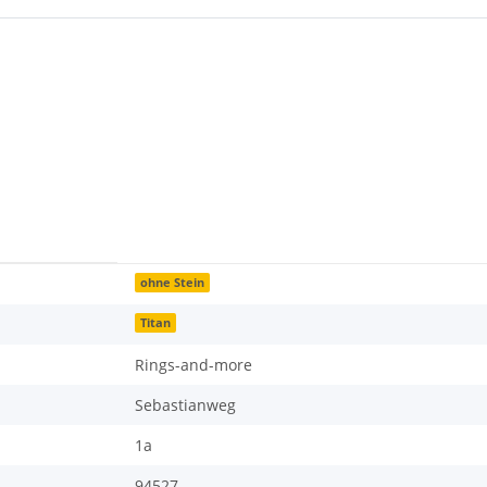
ohne Stein
Titan
Rings-and-more
Sebastianweg
1a
94527