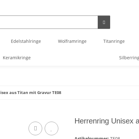
Edelstahlringe
Wolframringe
Titanringe
Keramikringe
Silberrin
isex aus Titan mit Gravur TE08
Herrenring Unisex 
Artikelnummer:
TE08