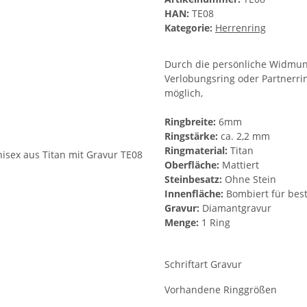
HAN:
TE08
Kategorie:
Herrenring
Durch die persönliche Widmung
Verlobungsring oder Partnerri
möglich,
Ringbreite:
6mm
Ringstärke:
ca. 2,2 mm
Ringmaterial:
Titan
Oberfläche:
Mattiert
Steinbesatz:
Ohne Stein
Innenfläche:
Bombiert für bes
Gravur:
Diamantgravur
Menge:
1 Ring
Schriftart Gravur
Vorhandene Ringgrößen