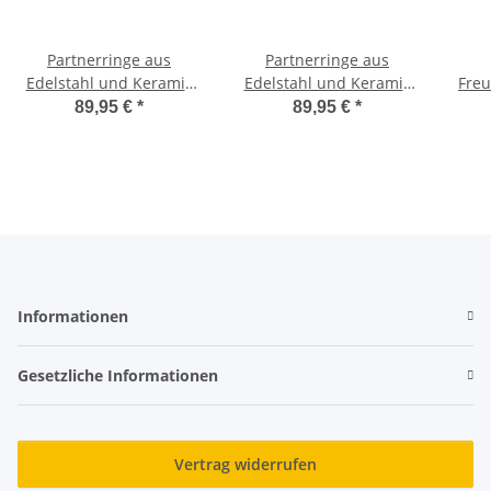
Partnerringe aus
Partnerringe aus
Edelstahl und Keramik
Edelstahl und Keramik
Freu
mit Wunsch Lasergravur
mit Wunsch Lasergravur
Ede
89,95 €
*
89,95 €
*
AB3048
AB3124
mit 
Informationen
Gesetzliche Informationen
Vertrag widerrufen