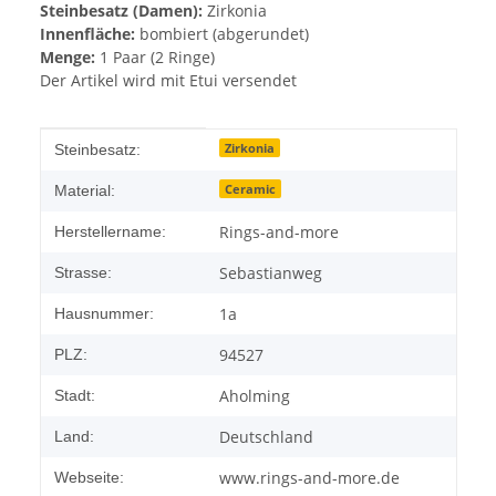
Steinbesatz (Damen):
Zirkonia
Innenfläche:
bombiert (abgerundet)
Menge:
1 Paar (2 Ringe)
Der Artikel wird mit Etui versendet
Produkteigenschaft
Wert
Zirkonia
Steinbesatz:
Ceramic
Material:
Rings-and-more
Herstellername:
Sebastianweg
Strasse:
1a
Hausnummer:
94527
PLZ:
Aholming
Stadt:
Deutschland
Land:
www.rings-and-more.de
Webseite: