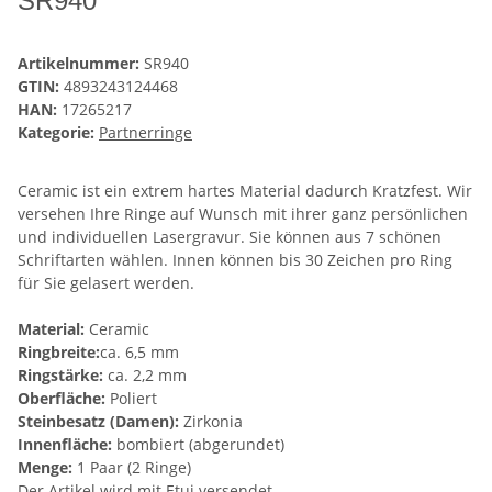
SR940
Artikelnummer:
SR940
GTIN:
4893243124468
HAN:
17265217
Kategorie:
Partnerringe
Ceramic ist ein extrem hartes Material dadurch Kratzfest. Wir
versehen Ihre Ringe auf Wunsch mit ihrer ganz persönlichen
und individuellen Lasergravur. Sie können aus 7 schönen
Schriftarten wählen. Innen können bis 30 Zeichen pro Ring
für Sie gelasert werden.
Material:
Ceramic
Ringbreite:
ca. 6,5 mm
Ringstärke:
ca. 2,2 mm
Oberfläche:
Poliert
Steinbesatz (Damen):
Zirkonia
Innenfläche:
bombiert (abgerundet)
Menge:
1 Paar (2 Ringe)
Der Artikel wird mit Etui versendet