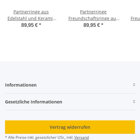
Partnerringe aus
Partnerringe
Edelstahl und Keramik
Freundschaftsringe aus
Freu
mit Wunsch Lasergravur
Edelstahl und Keramik
Ede
89,95 €
*
89,95 €
*
AB3038
mit Wunsch Lasergravur
mit 
AB3040
Informationen
Gesetzliche Informationen
Vertrag widerrufen
* Alle Preise inkl. gesetzlicher USt., inkl.
Versand