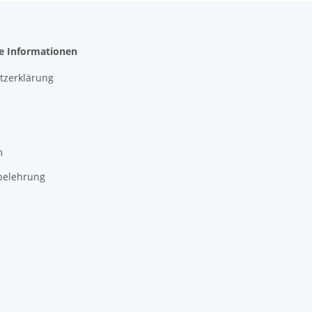
he Informationen
tzerklärung
m
belehrung