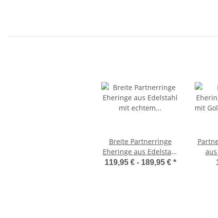
Breite Partnerringe
Partn
Eheringe aus Edelstahl
aus
mit echtem Diamant
Goldb
119,95 € -
189,95 €
*
und Lasergravur LUC17
echtem
und La