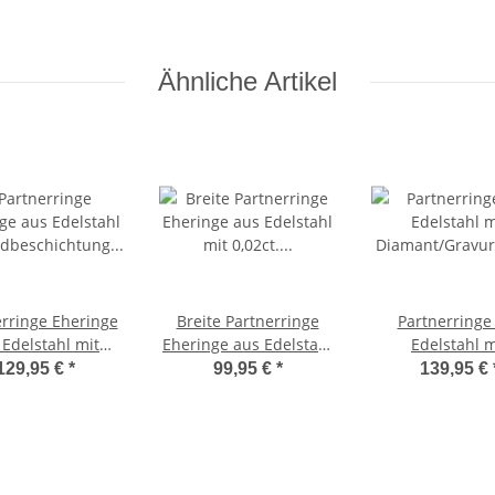
Ähnliche Artikel
erringe Eheringe
Breite Partnerringe
Partnerringe
 Edelstahl mit
Eheringe aus Edelstahl
Edelstahl m
eschichtung und
mit 0,02ct. Diamant
Diamant/Gravur
129,95 €
*
99,95 €
*
139,95 €
 0,03ct. Diamant
und Lasergravur MOR2
sergravur LUC41