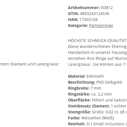
Artikelnummer:
EDB12
GTIN:
4893243124536
HAN:
17265104
Kategorie:
Partnerringe
HÖCHSTE SCHMUCK-QUALITÄT
Diese wunderschönen Eheringe 
Handarbeit in unserer hauseige
versehen Ihre Ringe auf Wunsc
Lasergravur. Sie können aus 7
Material:
Edelstahl
Beschichtung:
PVD Gelbgold
Ringbreite:
7 mm
Ringstärke:
ca. 2,2 mm
Oberfläche:
Poliert und Gebürs
Steinbesatz (Damen):
1 echter
Steingröße:
Größe: 0,02 ct. (Ø
Farbe:
Wesselton (Weiß)
Reinheit:
Si ( Small inclusions )