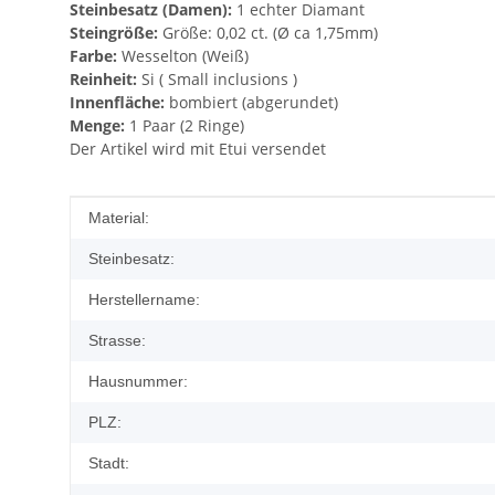
Steinbesatz (Damen):
1 echter Diamant
Steingröße:
Größe: 0,02 ct. (Ø ca 1,75mm)
Farbe:
Wesselton (Weiß)
Reinheit:
Si ( Small inclusions )
Innenfläche:
bombiert (abgerundet)
Menge:
1 Paar (2 Ringe)
Der Artikel wird mit Etui versendet
Produkteigenschaft
Wert
Material:
Steinbesatz:
Herstellername:
Strasse:
Hausnummer:
PLZ:
Stadt: