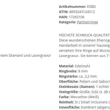
Artikelnummer:
EDB2
GTIN:
4893243124512
HAN:
17265106
Kategorie:
Partnerringe
HÖCHSTE SCHMUCK-QUALITÄT
Diese wunderschönen Eheringe 
Handarbeit in unserer hauseige
versehen Ihre Ringe auf Wunsc
Lasergravur. Sie können aus 7
Material:
Edelstahl
Ringbreite:
8 mm
Ringstärke:
ca. 2,2 mm
Oberfläche:
Poliert und Gebürs
Steinbesatz (Damen):
1 echter
Steingröße:
Größe: 0,02 ct. (Ø
Farbe:
Wesselton (Weiß)
Reinheit:
Si ( Small inclusions )
Innenfläche:
bombiert (abgeru