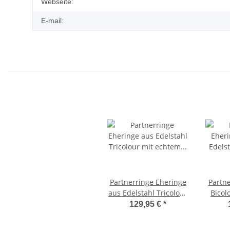
Webseite:
E-mail:
Partnerringe Eheringe
Partn
aus Edelstahl Tricolour
Bicolor aus Ede
mit echtem 0,03ct.
mit 
129,95 €
*
Diamant und
und La
Lasergravur LUC11