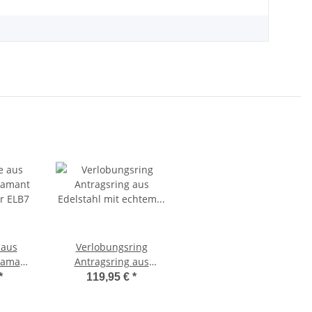
 aus
Verlobungsring
iamant
Antragsring aus
r ELB7
Edelstahl mit echtem
*
119,95 €
*
Diamant ELB10D