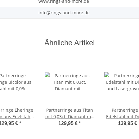
www.rings-and-more.de
info@rings-and-more.de
Ähnliche Artikel
erringe Eheringe
Partnerringe aus Titan
Partnerringe
lstahl
mit 0,03ct. Diamant mit
Edelstahl mit D
0,03ct. Diamant
Lasergravur LUC72
und Lasergravu
129,95 €
*
129,95 €
*
139,95 €
sergravur LUC36