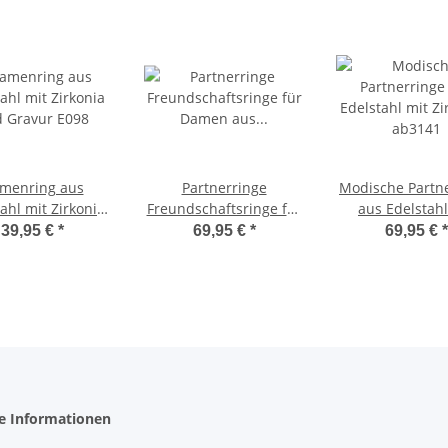
menring aus
Partnerringe
Modische Partn
ahl mit Zirkonia
Freundschaftsringe für
aus Edelstahl
 Gravur E098
Damen aus Edelstahl
Zirkonias ab
39,95 €
*
69,95 €
*
69,95 €
*
mit Zirkonia MIA5
he Informationen