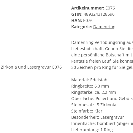
Artikelnummer:
E076
GTIN:
4893243128596
HAN:
E076
Kategorie:
Damenring
Damenring Verlobungsring aus E
Liebesbotschaft. Geben Sie di
eine persönliche Botschaft mi
Fantasie freien Lauf, Sie könn
30 Zeichen pro Ring für Sie ge
Material: Edelstahl
Ringbreite: 6,0 mm
Ringstärke: ca. 2,2 mm
Oberfläche: Poliert und Gebürs
Steinbesatz: 5 Zirkonia
Steinfarbe: Klar
Besonderheit: Lasergravur
Innenfläche: bombiert (abgeru
Lieferumfang: 1 Ring