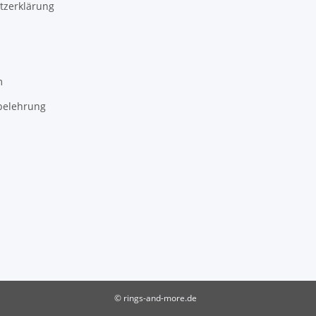
tzerklärung
m
belehrung
© rings-and-more.de