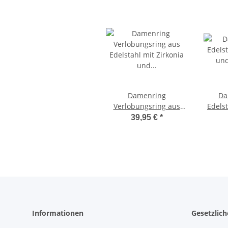
Damenring
Da
Verlobungsring aus
Edelst
Edelstahl mit Zirkonia
und
39,95 €
*
und Lasergravur E057
Informationen
Gesetzlic