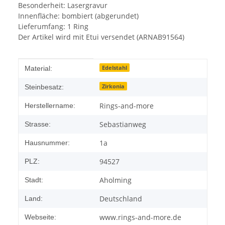
Besonderheit: Lasergravur
Innenfläche: bombiert (abgerundet)
Lieferumfang: 1 Ring
Der Artikel wird mit Etui versendet (ARNAB91564)
Produkteigenschaft
Wert
Edelstahl
Material:
Zirkonia
Steinbesatz:
Rings-and-more
Herstellername:
Sebastianweg
Strasse:
1a
Hausnummer:
94527
PLZ:
Aholming
Stadt:
Deutschland
Land:
www.rings-and-more.de
Webseite: