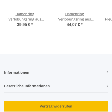
Damenring
Damenring
Verlobungsring aus
Verlobungsring aus
Fre
Edelstahl mit Zirkonia
Edelstahl Schwarz mit
Da
39,95 €
*
44,07 €
*
und Lasergravur E065
Zirkonia und
m
Lasergravur E106
Informationen
Gesetzliche Informationen
Vertrag widerrufen