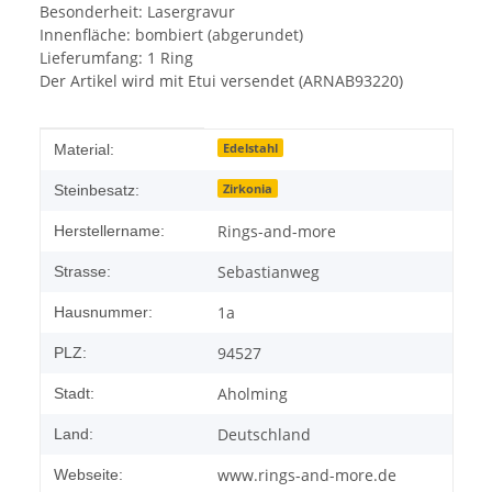
Besonderheit: Lasergravur
Innenfläche: bombiert (abgerundet)
Lieferumfang: 1 Ring
Der Artikel wird mit Etui versendet (ARNAB93220)
Produkteigenschaft
Wert
Edelstahl
Material:
Zirkonia
Steinbesatz:
Rings-and-more
Herstellername:
Sebastianweg
Strasse:
1a
Hausnummer:
94527
PLZ:
Aholming
Stadt:
Deutschland
Land:
www.rings-and-more.de
Webseite: