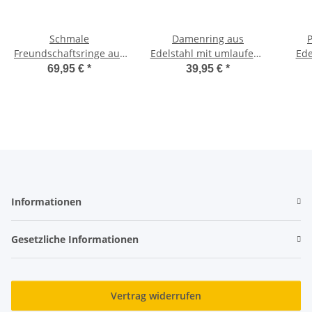
Schmale
Damenring aus
Freundschaftsringe aus
Edelstahl mit umlaufend
Ede
Edelstahl umlaufend mit
Zirkonias und Gravur
u
69,95 €
*
39,95 €
*
Zirkonias P79
P86D
Informationen
Gesetzliche Informationen
Vertrag widerrufen