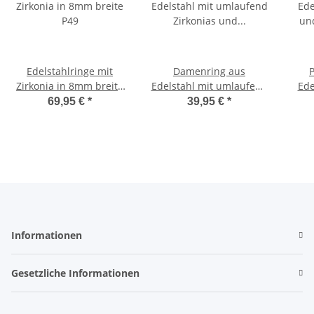
Edelstahlringe mit
Damenring aus
Zirkonia in 8mm breite
Edelstahl mit umlaufend
Ede
P49
Zirkonias und Gravur
u
69,95 €
*
39,95 €
*
P079D
Informationen
Gesetzliche Informationen