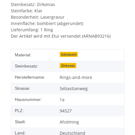
Steinbesatz: Zirkonias
Steinfarbe: Klar
Besonderheit: Lasergravur
Innenfläche: bombiert (abgerundet)
Lieferumfang: 1 Ring
Der Artikel wird mit Etui versendet (ARNAB93216)
Produkteigenschaft
Wert
Edelstahl
Material:
Zirkonia
Steinbesatz:
Rings-and-more
Herstellername:
Sebastianweg
Strasse:
1a
Hausnummer:
94527
PLZ:
Aholming
Stadt:
Deutschland
Land: