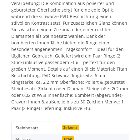
Verarbeitung: Die Kombination aus polierter und
gebürsteter Oberfläche sorgt für eine edle Optik,
während die schwarze PVD-Beschichtung einen
stilvollen Kontrast setzt. Für zusätzlichen Glanz können
Sie zwischen einem Zirkonia oder einem echten
Diamanten als Steinbesatz wählen. Dank der
bombierten Innenfläche bieten die Ringe einen
besonders angenehmen Tragekomfort – ideal für den
täglichen Gebrauch. Geliefert wird ein Paar Ringe (2
Stück) inklusive passendem Etui – perfekt für den
großen Moment. Details auf einen Blick: Material: Titan
Beschichtung: PVD Schwarz Ringbreite: 6 mm
Ringstärke: ca. 2,2 mm Oberfläche: Poliert & gebürstet
Steinbesatz: Zirkonia oder Diamant Steingröße: Ø 2 mm
oder 0,02 ct W/SI Innenfläche: Bombiert (abgerundet)
Gravur: Innen & außen, je bis zu 30 Zeichen Menge: 1
Paar (2 Ringe) Lieferung: Inklusive Etui
Produkteigenschaft
Wert
Zirkonia
Steinbesatz:
Titan
Material: