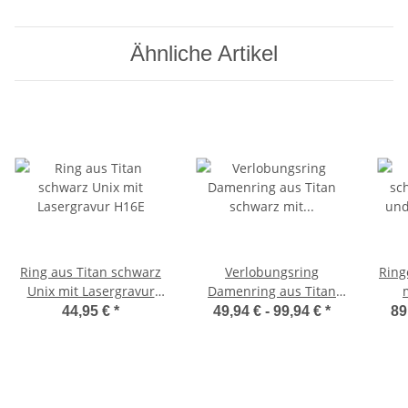
W746
Ähnliche Artikel
Ring aus Titan schwarz
Verlobungsring
Ring
Unix mit Lasergravur
Damenring aus Titan
H16E
schwarz mit Lasergravur
L
44,95 €
*
49,94 € -
99,94 €
*
89
H172