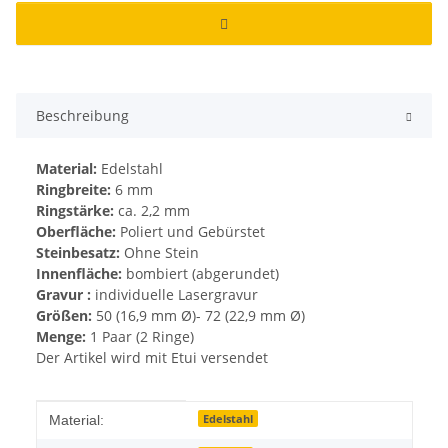
Beschreibung
Material:
Edelstahl
Ringbreite:
6 mm
Ringstärke:
ca. 2,2 mm
Oberfläche:
Poliert und Gebürstet
Steinbesatz:
Ohne Stein
Innenfläche:
bombiert (abgerundet)
Gravur :
individuelle Lasergravur
Größen:
50 (16,9 mm Ø)- 72 (22,9 mm Ø)
Menge:
1 Paar (2 Ringe)
Der Artikel wird mit Etui versendet
Produkteigenschaft
Wert
Edelstahl
Material: