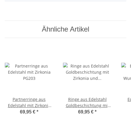
Ähnliche Artikel
Partnerringe aus
Ringe aus Edelstahl
E
Edelstahl mit Zirkonia
Goldbeschichtung mit
PG203
Zirkonia und
Wun
69,95 €
*
69,95 €
*
Lasergravur L083