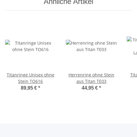
Ähnliche Artikel
Titanringe Unisex ohne
Herrenring ohne Stein
Tit
Stein TO616
aus Titan TE03
L
89,95 €
*
44,95 €
*