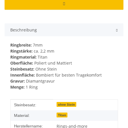
Beschreibung
Ringbreite:
7mm
Ringstärke:
ca. 2,2 mm
Ringmaterial:
Titan
Oberfläche:
Poliert und Mattiert
Steinbesatz:
Ohne Stein
Innenfläche:
Bombiert für besten Tragekomfort
Gravur:
Diamantgravur
Menge:
1 Ring
Produkteigenschaft
Wert
ohne Stein
Steinbesatz:
Titan
Material:
Rings-and-more
Herstellername: