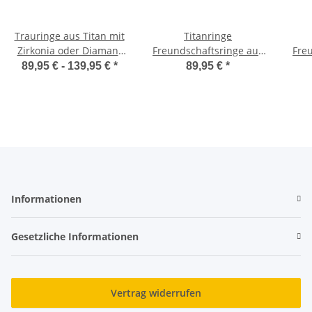
Trauringe aus Titan mit
Titanringe
Zirkonia oder Diamant
Freundschaftsringe aus
Fre
und Gravur TL122
Titan mit Zirkonia und
Da
89,95 € -
139,95 €
*
89,95 €
*
Wunschgravur AB2200t
Informationen
Gesetzliche Informationen
Vertrag widerrufen