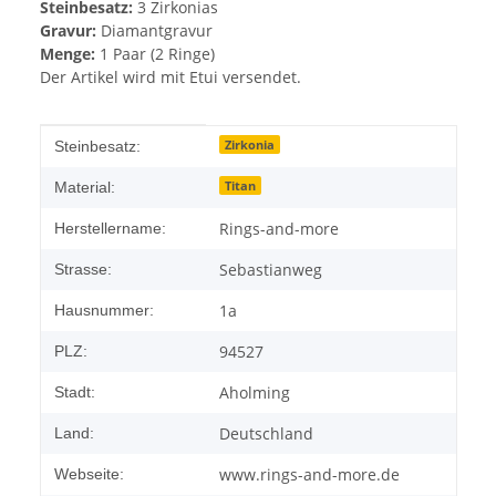
Steinbesatz:
3 Zirkonias
Gravur:
Diamantgravur
Menge:
1 Paar (2 Ringe)
Der Artikel wird mit Etui versendet.
Produkteigenschaft
Wert
Zirkonia
Steinbesatz:
Titan
Material:
Rings-and-more
Herstellername:
Sebastianweg
Strasse:
1a
Hausnummer:
94527
PLZ:
Aholming
Stadt:
Deutschland
Land:
www.rings-and-more.de
Webseite: