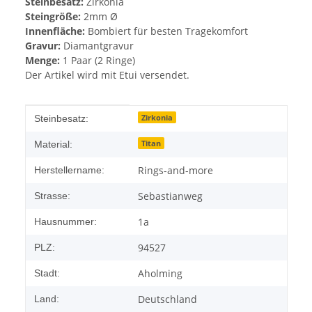
Steinbesatz:
Zirkonia
Steingröße:
2mm Ø
Innenfläche:
Bombiert für besten Tragekomfort
Gravur:
Diamantgravur
Menge:
1 Paar (2 Ringe)
Der Artikel wird mit Etui versendet.
Produkteigenschaft
Wert
Zirkonia
Steinbesatz:
Titan
Material:
Rings-and-more
Herstellername:
Sebastianweg
Strasse:
1a
Hausnummer:
94527
PLZ:
Aholming
Stadt:
Deutschland
Land: