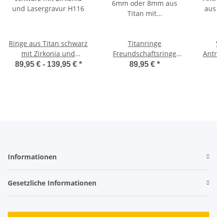
Ringe aus Titan schwarz
Titanringe
mit Zirkonia und
Freundschaftsringe
Ant
Lasergravur H116
6mm oder 8mm aus
aus 
89,95 € -
139,95 €
*
89,95 €
*
Titan mit Zirkonia TD107
Zir
Informationen
Gesetzliche Informationen