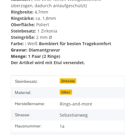
überzogen, dadurch anlaufgeschützt)
Ringbreite:
4,7mm
Ringstärke:
ca. 1,8mm
Oberfläche:
Poliert
Steinbesatz:
1 Zirkonia
Steingröße:
2 mm Ø
Farbe: :
Weiß
Bombiert für besten Tragekomfort
Gravur:
Diamantgravur
Menge:
1 Paar (2 Ringe)
Der Artikel wird mit Etui versendet.
Produkteigenschaft
Wert
Zirkonia
Steinbesatz:
Silber
Material:
Rings-and-more
Herstellername:
Sebastianweg
Strasse:
1a
Hausnummer: