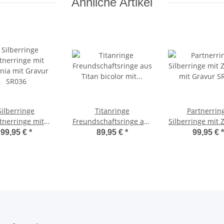
Ähnliche Artikel
Silberringe
Titanringe
Partnerrin
tnerringe mit
Freundschaftsringe aus
Silberringe mit 
onia mit Gravur
Titan bicolor mit
mit Gravur S
99,95 €
*
89,95 €
*
99,95 €
*
SR036
Zirkonia und
Wunschgravur AB2192t