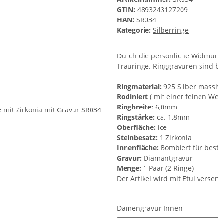
GTIN:
4893243127209
HAN:
SR034
Kategorie:
Silberringe
Durch die persönliche Widmung
Trauringe. Ringgravuren sind 
Ringmaterial:
925 Silber massi
Rodiniert
( mit einer feinen W
Ringbreite:
6,0mm
Ringstärke:
ca. 1,8mm
Oberfläche:
ice
Steinbesatz:
1 Zirkonia
Innenfläche:
Bombiert für bes
Gravur:
Diamantgravur
Menge:
1 Paar (2 Ringe)
Der Artikel wird mit Etui verse
Damengravur Innen