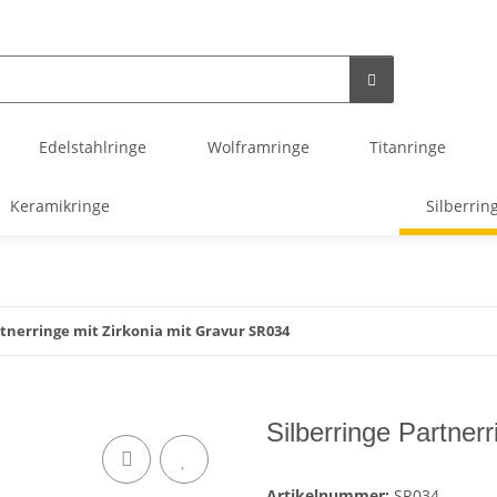
Edelstahlringe
Wolframringe
Titanringe
Keramikringe
Silberrin
rtnerringe mit Zirkonia mit Gravur SR034
Silberringe Partner
Artikelnummer:
SR034