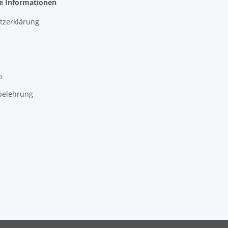
he Informationen
tzerklärung
m
belehrung