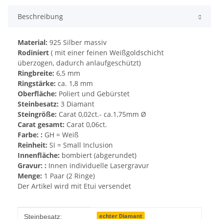
Beschreibung
Material:
925 Silber massiv
Rodiniert
( mit einer feinen Weißgoldschicht
überzogen, dadurch anlaufgeschützt)
Ringbreite:
6,5 mm
Ringstärke:
ca. 1,8 mm
Oberfläche:
Poliert und Gebürstet
Steinbesatz:
3 Diamant
Steingröße:
Carat 0,02ct.- ca.1,75mm Ø
Carat gesamt:
Carat 0,06ct.
Farbe: :
GH = Weiß
Reinheit:
SI = Small Inclusion
Innenfläche:
bombiert (abgerundet)
Gravur: :
Innen individuelle Lasergravur
Menge:
1 Paar (2 Ringe)
Der Artikel wird mit Etui versendet
Produkteigenschaft
Wert
echter Diamant
Steinbesatz: