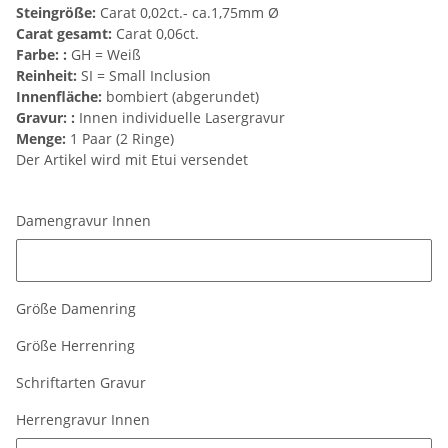
Steingröße:
Carat 0,02ct.- ca.1,75mm Ø
Carat gesamt:
Carat 0,06ct.
Farbe: :
GH = Weiß
Reinheit:
SI = Small Inclusion
Innenfläche:
bombiert (abgerundet)
Gravur: :
Innen individuelle Lasergravur
Menge:
1 Paar (2 Ringe)
Der Artikel wird mit Etui versendet
Damengravur Innen
Damengravur Innen
Größe Damenring
Größe Herrenring
Schriftarten Gravur
Herrengravur Innen
Herrengravur Innen