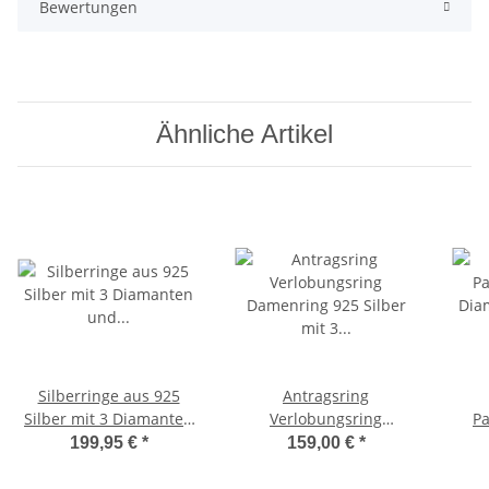
Bewertungen
Ähnliche Artikel
Silberringe aus 925
Antragsring
Silber mit 3 Diamanten
Verlobungsring
Pa
und Lasergravur 3B37
Damenring 925 Silber
Dia
199,95 €
*
159,00 €
*
mit 3 Diamanten und
Lasergravur 1EB36