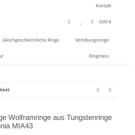
Kontakt
0,00 €
Gleichgeschlechtliche Ringe
Verlobungsringe
ge
Ringmass
MIA43
ge Wolframringe aus Tungstenringe
onia MIA43