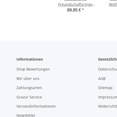
Freundschaftsringe
Wolf
Tungstenringe für
Zirko
89,95 €
*
Damen mit Zirkonia
und
MIA39
Informationen
Gesetzlic
Shop Bewertungen
Datenschu
Wir über uns
AGB
Zahlungsarten
Sitemap
Gravur Service
Impressu
Versandinformationen
Widerrufs
Newsletter