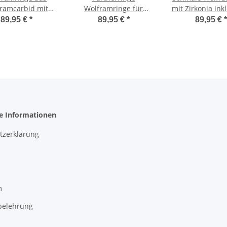
ramcarbid mit
Wolframringe für
mit Zirkonia ink
nia Gravur Innen
Damen mit Zirkonia
und Außen Gr
89,95 €
*
89,95 €
*
89,95 €
*
 Außen W760
MIA40
WZ35
he Informationen
tzerklärung
m
belehrung