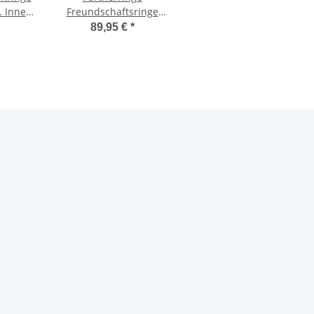
l. Innen
Freundschaftsringe
avur
Tungstenringe für
89,95 €
*
Damen mit Zirkonia
MIA41