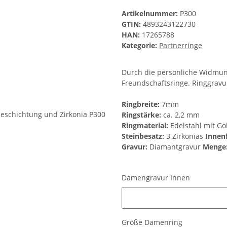
Artikelnummer:
P300
GTIN:
4893243122730
HAN:
17265788
Kategorie:
Partnerringe
Durch die persönliche Widmung
Freundschaftsringe. Ringgravu
Ringbreite:
7mm
Ringstärke:
ca. 2,2 mm
Ringmaterial:
Edelstahl mit G
Steinbesatz:
3 Zirkonias
Innenf
Gravur:
Diamantgravur
Menge
Damengravur Innen
Damengravur Innen
Größe Damenring