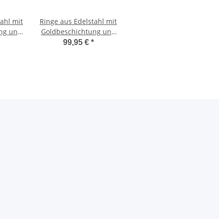
ahl mit
Ringe aus Edelstahl mit
ng und
Goldbeschichtung und
56
Zirkonia AB3131
99,95 €
*