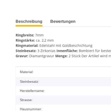
weitere Registerkarten anzeigen
Beschreibung
Bewertungen
Ringbreite:
7mm
Ringstärke:
ca. 2,2 mm
Ringmaterial:
Edelstahl mit Goldbeschichtung
Steinbesatz:
3 Zirkonias
Innenfläche:
Bombiert für beste
Gravur:
Diamantgravur
Menge:
2 Stück Der Artikel wird m
Produkteigenschaft
Wert
Material:
Steinbesatz:
Herstellername:
Strasse:
Hausnummer: