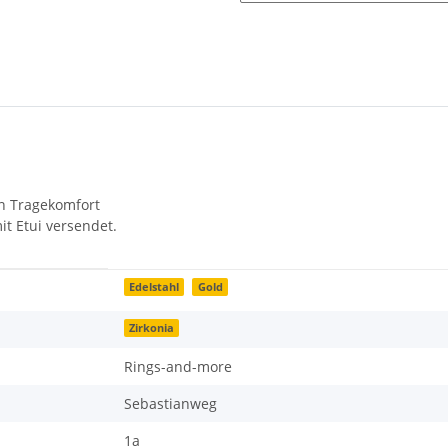
n Tragekomfort
it Etui versendet.
Edelstahl
Gold
Zirkonia
Rings-and-more
Sebastianweg
1a