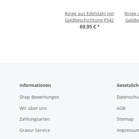
Ringe aus Edelstahl mit
Ringe 
Goldbeschichtung P342
Goldb
Z
69,95 €
*
Informationen
Gesetzlic
Shop Bewertungen
Datenschu
Wir über uns
AGB
Zahlungsarten
Sitemap
Gravur Service
Impressu