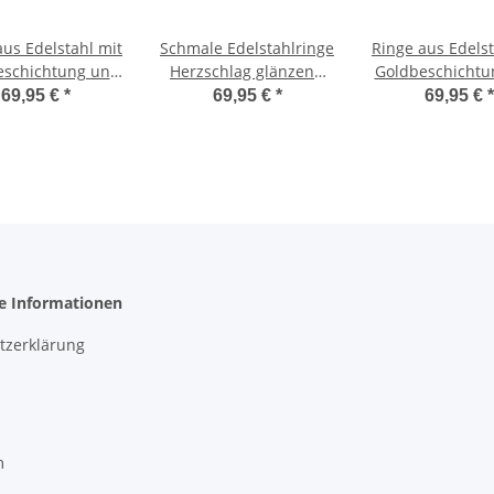
aus Edelstahl mit
Schmale Edelstahlringe
Ringe aus Edelst
eschichtung und
Herzschlag glänzend
Goldbeschichtu
irkonia H146
H107
Zirkonia H1
69,95 €
*
69,95 €
*
69,95 €
*
he Informationen
tzerklärung
m