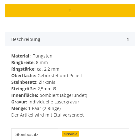
Beschreibung
Material :
Tungsten
Ringbreite:
8 mm
Ringstärke:
ca. 2,2 mm
Oberfläche:
Gebürstet und Poliert
Steinbesatz:
Zirkonia
Steingröße:
2,5mm Ø
Innenfläche:
bombiert (abgerundet)
Gravur:
individuelle Lasergravur
Menge:
1 Paar (2 Ringe)
Der Artikel wird mit Etui versendet
Produkteigenschaft
Wert
Zirkonia
Steinbesatz: