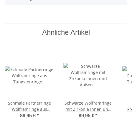
Ähnliche Artikel
Schmale Partnerringe
Schwarze Wolframringe
Wolframringe aus
mit Zirkonia Innen und
Fr
Tungstenringe für
Außen Lasergravur
T
89,95 €
*
89,95 €
*
Damen mit Zirkonia
WZ80
Da
MIA43