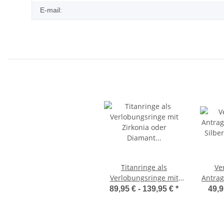
E-mail:
Titanringe als
Ve
Verlobungsringe mit
Antrag
Zirkonia oder Diamant
Silbe
89,95 € -
139,95 €
*
49,9
TDB17