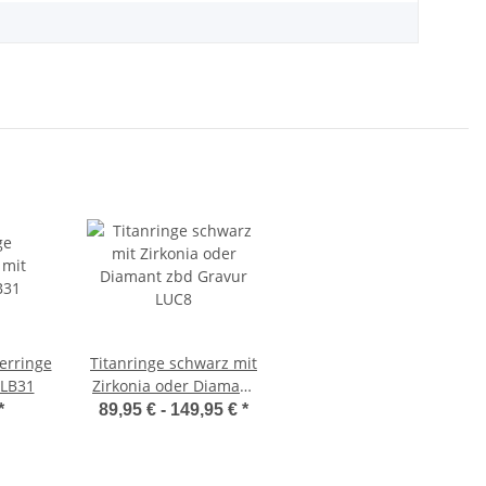
erringe
Titanringe schwarz mit
TLB31
Zirkonia oder Diamant
zbd Gravur LUC8
*
89,95 € -
149,95 €
*