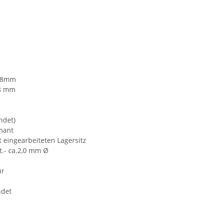
r 8mm
 8 mm
ndet)
amant
 eingearbeiteten Lagersitz
t.- ca.2,0 mm Ø
ur
ndet