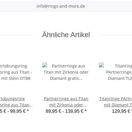
info@rings-and-more.de
Ähnliche Artikel
rlobungsring
Partnerringe aus Titan
Titanringe PArtn
sring aus Titan -
mit Zirkonia oder
mit Diamant 
r mit Stein DTB8
Diamant gratis Gravur
5 € -
99,95 €
*
89,95 € -
139,95 €
*
129,95 €
MOR56