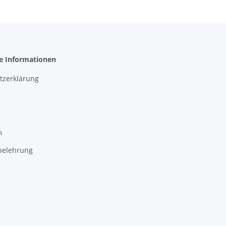
he Informationen
tzerklärung
m
belehrung