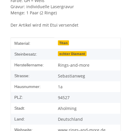
Farbe: GH = Weiß
Gravur: individuelle Lasergravur
Menge: 1 Paar (2 Ringe)
Der Artikel wird mit Etui versendet
Produkteigenschaft
Wert
Titan
Material:
echter Diamant
Steinbesatz:
Rings-and-more
Herstellername:
Sebastianweg
Strasse:
1a
Hausnummer:
94527
PLZ:
Aholming
Stadt:
Deutschland
Land:
www.rings-and-more.de
Webseite: