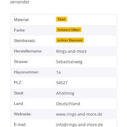
versendet
Produkteigenschaft
Wert
Titan
Material:
Schwarz Silber
Farbe:
echter Diamant
Steinbesatz:
Rings-and-more
Herstellername:
Sebastianweg
Strasse:
1a
Hausnummer:
94527
PLZ:
Aholming
Stadt:
Deutschland
Land:
www.rings-and-more.de
Webseite:
info@rings-and-more.de
E-mail: