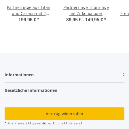
Partnerringe aus Titan
Partnerringe Titanringe
und Carbon mit 2
mit Zirkonia oder
Freu
Diamant AB3846
Diamant und Gravur
T
199,96 €
*
89,95 € -
149,95 €
*
MOR27
Informationen
Gesetzliche Informationen
Vertrag widerrufen
* Alle Preise inkl. gesetzlicher USt., inkl.
Versand