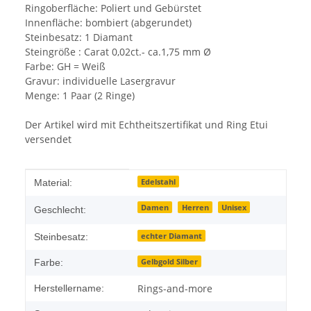
Ringoberfläche: Poliert und Gebürstet
Innenfläche: bombiert (abgerundet)
Steinbesatz: 1 Diamant
Steingröße : Carat 0,02ct.- ca.1,75 mm Ø
Farbe: GH = Weiß
Gravur: individuelle Lasergravur
Menge: 1 Paar (2 Ringe)
Der Artikel wird mit Echtheitszertifikat und Ring Etui
versendet
Produkteigenschaft
Wert
Edelstahl
Material:
Damen
Herren
Unisex
Geschlecht:
echter Diamant
Steinbesatz:
Gelbgold Silber
Farbe:
Rings-and-more
Herstellername: