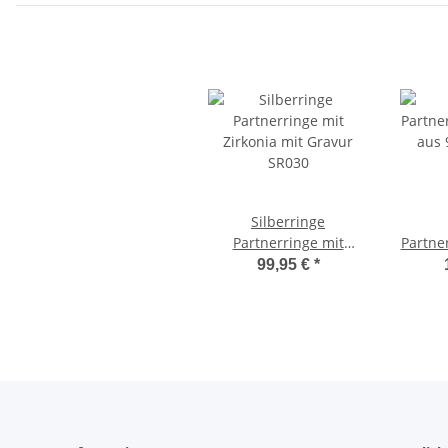
Silberringe
Partnerringe mit
Partne
Zirkonia mit Gravur
aus 92
99,95 €
*
SR030
Gold B
Zi