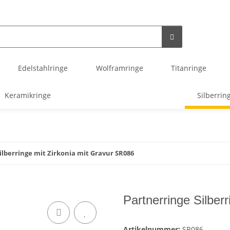
Edelstahlringe
Wolframringe
Titanringe
Keramikringe
Silberrin
ilberringe mit Zirkonia mit Gravur SR086
Partnerringe Silber
Artikelnummer:
SR086