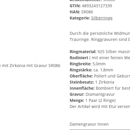
GTIN:
4893243127339
HAN:
SR086
Kategorie:
Silberringe
Durch die persönliche Widmung
Trauringe. Ringgravuren sind 
Ringmaterial:
925 Silber massi
Rodiniert
( mit einer feinen W
Ringbreite:
5,0mm
Ringstärke:
ca. 1,8mm
Oberfläche:
Poliert und Gebürs
Steinbesatz:
1 Zirkonia
Innenfläche:
Bombiert für bes
Gravur:
Diamantgravur
Menge:
1 Paar (2 Ringe)
Der Artikel wird mit Etui verse
Damengravur Innen