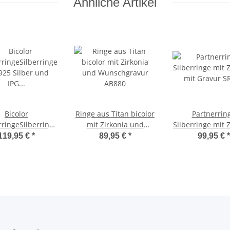
Ähnliche Artikel
Bicolor
Ringe aus Titan bicolor
Partnerrin
rringeSilberringe
mit Zirkonia und
Silberringe mit 
5 Silber und IPG
Wunschgravur AB880
mit Gravur S
119,95 €
*
89,95 €
*
99,95 €
*
eschichtung mit
rkonia SR990