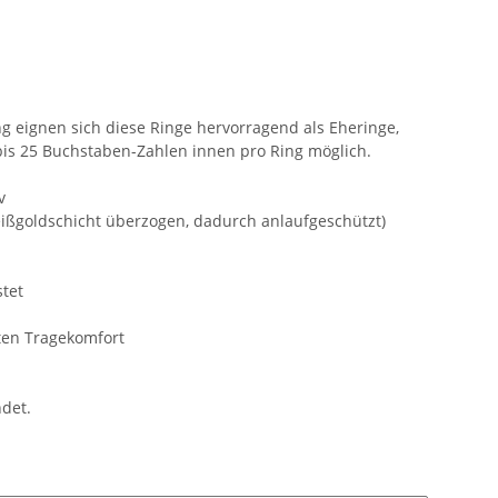
 eignen sich diese Ringe hervorragend als Eheringe,
bis 25 Buchstaben-Zahlen innen pro Ring möglich.
v
eißgoldschicht überzogen, dadurch anlaufgeschützt)
tet
ten Tragekomfort
ndet.