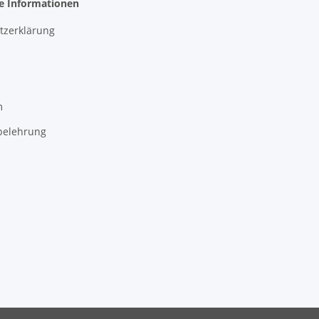
he Informationen
tzerklärung
m
belehrung