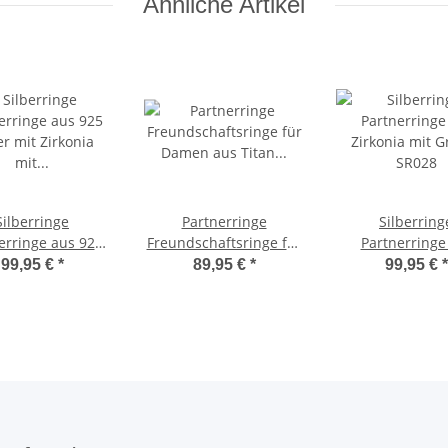
Ähnliche Artikel
Silberringe
Partnerringe
Silberring
erringe aus 925
Freundschaftsringe für
Partnerringe
 mit Zirkonia mit
Damen aus Titan und
Zirkonia mit G
99,95 €
*
89,95 €
*
99,95 €
*
ravur SR098
Silber mit Zirkonia
SR028
MIA29