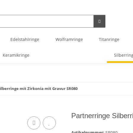
Edelstahlringe
Wolframringe
Titanringe
Keramikringe
Silberrin
ilberringe mit Zirkonia mit Gravur SR080
Partnerringe Silber
Artikelnummer:
SR080