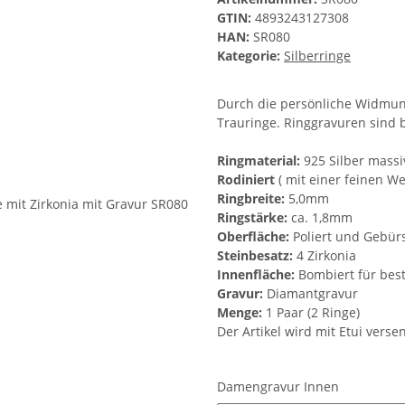
GTIN:
4893243127308
HAN:
SR080
Kategorie:
Silberringe
Durch die persönliche Widmung
Trauringe. Ringgravuren sind 
Ringmaterial:
925 Silber massi
Rodiniert
( mit einer feinen W
Ringbreite:
5,0mm
Ringstärke:
ca. 1,8mm
Oberfläche:
Poliert und Gebürs
Steinbesatz:
4 Zirkonia
Innenfläche:
Bombiert für bes
Gravur:
Diamantgravur
Menge:
1 Paar (2 Ringe)
Der Artikel wird mit Etui verse
Damengravur Innen