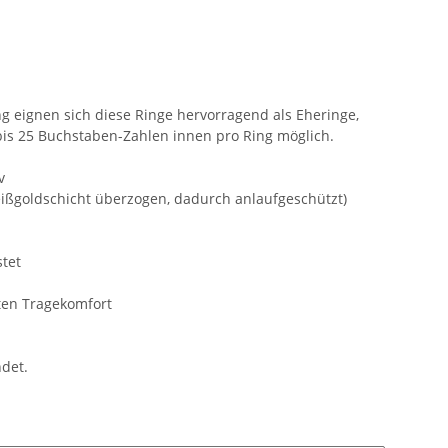
 eignen sich diese Ringe hervorragend als Eheringe,
bis 25 Buchstaben-Zahlen innen pro Ring möglich.
v
eißgoldschicht überzogen, dadurch anlaufgeschützt)
tet
ten Tragekomfort
ndet.