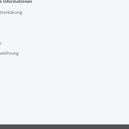
he Informationen
tzerklärung
m
belehrung